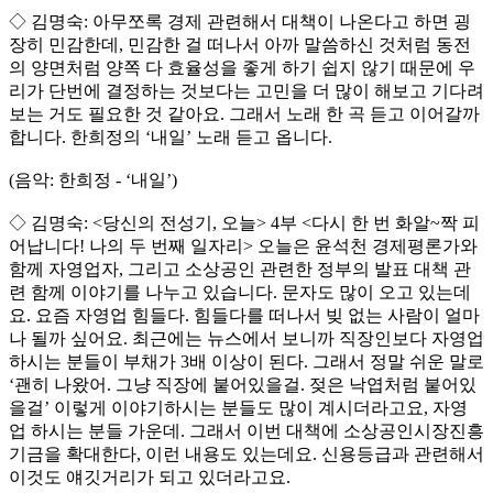
◇ 김명숙: 아무쪼록 경제 관련해서 대책이 나온다고 하면 굉
장히 민감한데, 민감한 걸 떠나서 아까 말씀하신 것처럼 동전
의 양면처럼 양쪽 다 효율성을 좋게 하기 쉽지 않기 때문에 우
리가 단번에 결정하는 것보다는 고민을 더 많이 해보고 기다려
보는 거도 필요한 것 같아요. 그래서 노래 한 곡 듣고 이어갈까
합니다. 한희정의 ‘내일’ 노래 듣고 옵니다.
(음악: 한희정 - ‘내일’)
◇ 김명숙: <당신의 전성기, 오늘> 4부 <다시 한 번 화알~짝 피
어납니다! 나의 두 번째 일자리> 오늘은 윤석천 경제평론가와
함께 자영업자, 그리고 소상공인 관련한 정부의 발표 대책 관
련 함께 이야기를 나누고 있습니다. 문자도 많이 오고 있는데
요. 요즘 자영업 힘들다. 힘들다를 떠나서 빚 없는 사람이 얼마
나 될까 싶어요. 최근에는 뉴스에서 보니까 직장인보다 자영업
하시는 분들이 부채가 3배 이상이 된다. 그래서 정말 쉬운 말로
‘괜히 나왔어. 그냥 직장에 붙어있을걸. 젖은 낙엽처럼 붙어있
을걸’ 이렇게 이야기하시는 분들도 많이 계시더라고요, 자영
업 하시는 분들 가운데. 그래서 이번 대책에 소상공인시장진흥
기금을 확대한다, 이런 내용도 있는데요. 신용등급과 관련해서
이것도 얘깃거리가 되고 있더라고요.