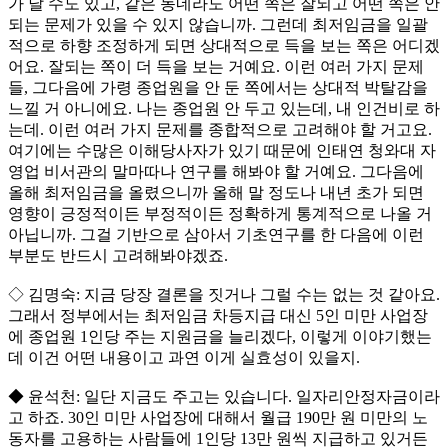
가 날 수도 있고, 같은 동네라도 어떤 쪽은 잘되고 어떤 쪽은 안
되는 문제가 있을 수 있지 않습니까. 그런데 최저임금을 일괄
적으로 하향 조정하게 되면 상대적으로 득을 보는 쪽은 어디겠
어요. 잘되는 쪽이 더 득을 보는 거예요. 이런 여러 가지 문제
들, 그다음에 가령 종업원을 안 둔 쪽에서는 상대적 박탈감을
느낄 거 아니에요. 나는 종업원 안 두고 있는데, 내 인건비로 하
는데. 이런 여러 가지 문제를 종합적으로 고려해야 할 거고요.
여기에는 수많은 이해당사자가 있기 때문에 인태연 청와대 자
영업 비서관의 말마따나 연구를 해봐야 할 거예요. 그다음에
올해 최저임금을 올렸으니까 올해 말 정도나 내년 초가 되면
영향이 긍정적이든 부정적이든 정확하게 통계적으로 나올 거
아닙니까. 그걸 기반으로 삼아서 기초연구를 한 다음에 이런
부분도 반드시 고려해봐야겠죠.
◇ 김명숙: 지금 당장 결론을 짓거나 그럴 수는 없는 것 같아요.
그래서 정부에서는 최저임금 차등지급 대신 5인 미만 사업장
에 종업원 1인당 주는 지원금을 늘리겠다, 이렇게 이야기했는
데 이건 어떤 내용이고 과연 이게 실효성이 있을지.
◆ 윤석천: 일단 지금도 주고는 있습니다. 일자리안정자금이라
고 하죠. 30인 미만 사업장에 대해서 월급 190만 원 미만의 노
동자를 고용하는 사람들에 1인당 13만 원씩 지급하고 있거든