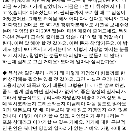
1884님께서도 지난번에 문자를 주셨는데 ‘분식집 8년 만에 권
리금 포기하고 가게 닫았어요. 지금은 다른 데 취직해서 다니
고 있습니다’ 이러셨는데요. 권리금까지 포기할 때 그 심정이
어땠겠어요. 그래도 취직을 해서 어디 다니신다고 하니까 그나
마 다행인 건데요. 또 5022번 청취자분께서도 사연을 보내주셨
는데 ‘자영업 한 지 20년 됐는데 매년 매출이 줄어드네요. 특히
7~8년 전부터 급속히 줄어들고 있습니다’ 이럴 때 정말 속이
탄다, 이런 말 해야 할 것 같아요. 이런 문자 참 많거든요. 이 밖
에도 많이 보내주시고 계시는데요. 이렇게 자영업 하시는 분들
도 계시지만, 창업하는 분들보다 폐업하는 분들이 더 많다고
하는데 실제로 그런 거예요? 도대체 얼마나 심각한가요?
◆ 윤석천: 일단 우리나라가 왜 이렇게 자영업이 힘들까를 한
번 생각해볼 필요는 있을 것 같아요. 그건 사실은 우리나라가
고용시장이 왜곡돼 있기 때문에 그렇습니다. 다른 말로 하면,
좀 더 쉽게 설명하면 일자리가 없어요, 좋은 양질의 일자리가.
그래서 평균적으로 우리나라 자영업자 비중이 27% 정도 되는
데 멕시코라든지 그리스라든지 이탈리아 다음 정도로 많아요.
이게 일본보다 몇 배, 미국보다 몇 배 정도 자영업자 수가 많은
겁니다. 이렇게 이야기할 수 있죠. 자영업자가 우리나라는 과
포화 상태라고 이야기할 수 있는 거예요. 거기에 대한 근본적
인 원인은 뭐냐면 양질의 일자리가 없는 거예요. 가령 40대 50