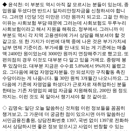
◆ 윤석천: 이 부분도 역시 아직 잘 모르시는 분들이 있는데, 종
업원을 두셨다면 반드시 일자리안정자금을 신청하셔야 합니
다. 그러면 1인당 5인 미만은 15만 원까지 되고요. 그걸 안 하는
이유는 사회보험 부담 때문에 그러는데 사회보험도 두루누리
사회보험이라고 해서 지원을 해줘요, 정부에서. 그러니까 이
부분도 역시 각 지역 고용센터에 가서 상담을 해보셔야 할 것
같고요. 또 한 가지가 이번에 대책 중에 나온 것은 부가가치세
납부 면제 기준이죠. 부가세를 안 내도 되는 게 기존에는 매출
액 2400만 원이었는데 3000만 원까지 연장해주기로 했고요. 또
편의점의 경우 이것도 대부분 다 알고 있을 거예요. 종량제 봉
투 있잖아요. 대부분 지금은 수수료 5.8%에서 9%까지 올렸고
요. 그다음에 폐업 자영업자분들. 안 되셨지만 구직활동 촉진
수당이라는 게 나옵니다. 월 30만 원씩 3개월간 나오니까요. 그
다음에 기존에 자영업을 하셨다가 근로자로 재취업하신 분들
한테는 기존 자영업의 폐업 자금을 지원해줘요, 200만 원 정도
까지는. 이런 것도 꼭 알아서 챙기셔야 할 것 같아요.
◇ 김명숙: 일단 오늘 말씀하신 것처럼 이런 정보들을 꼼꼼히
챙겨보고, 그 가운데 더 궁금한 점이 있으시면 아까 말씀하신
서민금융진흥원, 상담전화번호 1397, 국번 없이 1397로 전화하
셔서 상담하시면 좋은 정보 얻으시고 사업이 번창할 수 있는