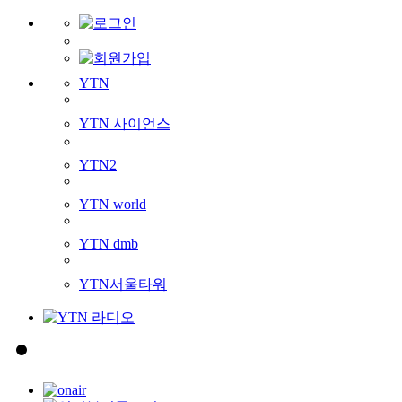
YTN
YTN 사이언스
YTN2
YTN world
YTN dmb
YTN서울타워