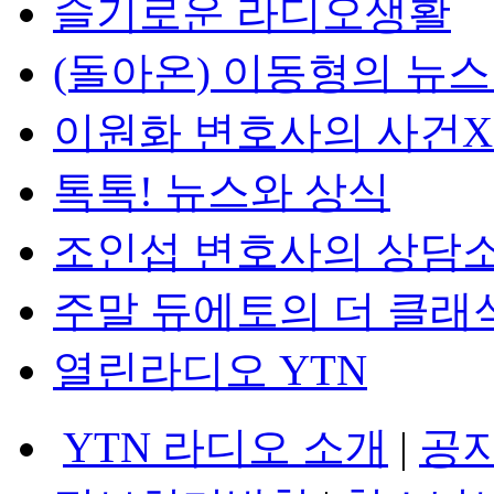
슬기로운 라디오생활
(돌아온) 이동형의 뉴
이원화 변호사의 사건
톡톡! 뉴스와 상식
조인섭 변호사의 상담
주말 듀에토의 더 클래
열린라디오 YTN
YTN 라디오 소개
|
공