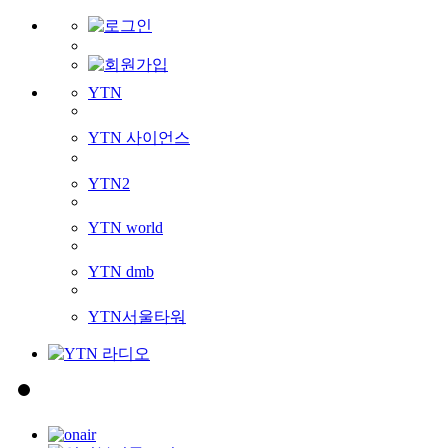
YTN
YTN 사이언스
YTN2
YTN world
YTN dmb
YTN서울타워