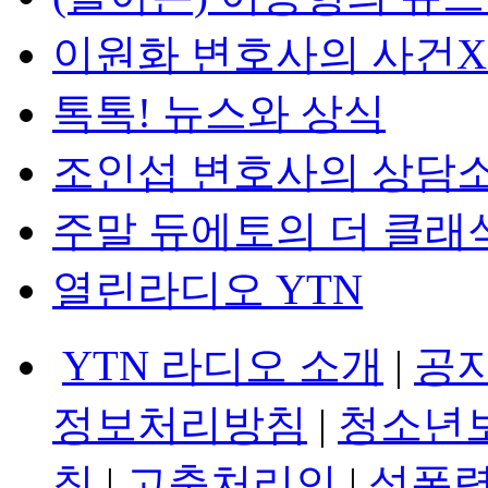
이원화 변호사의 사건
톡톡! 뉴스와 상식
조인섭 변호사의 상담
주말 듀에토의 더 클래
열린라디오 YTN
YTN 라디오 소개
|
공
정보처리방침
|
청소년
침
|
고충처리인
|
성폭력