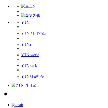
YTN
YTN 사이언스
YTN2
YTN world
YTN dmb
YTN서울타워