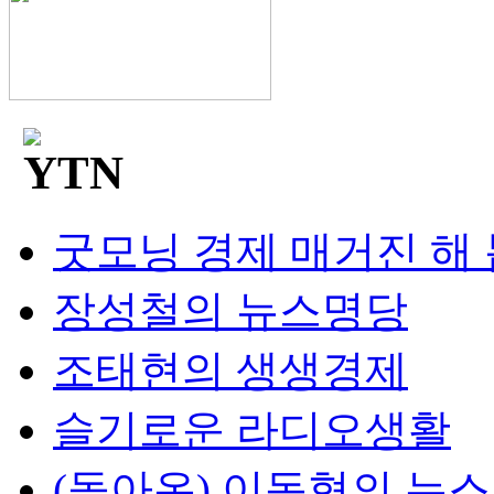
굿모닝 경제 매거진 해
장성철의 뉴스명당
조태현의 생생경제
슬기로운 라디오생활
(돌아온) 이동형의 뉴