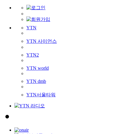
YTN
YTN 사이언스
YTN2
YTN world
YTN dmb
YTN서울타워