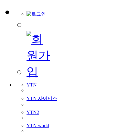
YTN
YTN 사이언스
YTN2
YTN world