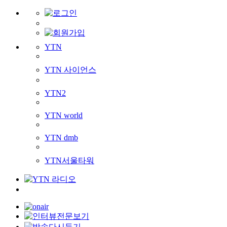
YTN
YTN 사이언스
YTN2
YTN world
YTN dmb
YTN서울타워