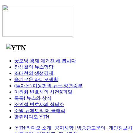
굿모닝 경제 매거진 해 봅시다
장성철의 뉴스명당
조태현의 생생경제
슬기로운 라디오생활
(돌아온) 이동형의 뉴스 정면승부
이원화 변호사의 사건X파일
톡톡! 뉴스와 상식
조인섭 변호사의 상담소
주말 듀에토의 더 클래식
열린라디오 YTN
YTN 라디오 소개
|
공지사항
|
방송광고문의
|
개인정보처