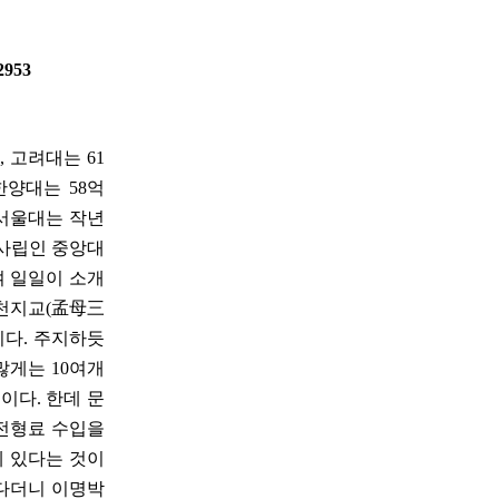
 2953
, 고려대는 61
한양대는 58억
인 서울대는 작년
 사립인 중앙대
여 일일이 소개
삼천지교(孟母三
이다. 주지하듯
많게는 10여개
이다. 한데 문
 전형료 수입을
데 있다는 것이
준다더니 이명박