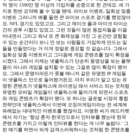
억 명이
1500
만 명 이상의 가입자를 순증으로 한 건데요
.
세 가
지로 한번 요약해 볼 수 있을 텐데
.
라이브 이벤트
,
일회성 맞춤
이벤트 그러니까 예를 들면 큰 라이브 스포츠 경기를 했었잖아
요
. NFL
경기도 있었고요
.
그리고 제이크 폴과 마이크 타이슨
간의 권투 시합도 있었고
.
그런 것들이 많은 동접자들을 이끌
어내면서 그리고 워낙 또 큰 화제성을 가진 그 순간만 경험할
수 있는 순간이다 보니 안 보는 사람들도 가입하게 만드는 일
들을 만들었다는 거 이게 정말로 중요할 것 같습니다
.
그래서
일회성 맞춤 이벤트이고 그다음에 게임 콘텐츠를 많이 확장을
시켰다
.
그래서 이제는 넷플릭스가 단순히 동영상을 보는 플랫
폼이 아니라 게임을 설치할 수 있는 그걸로 많이 확장이 됐어
요
.
그래서 문명이라든가 풋볼 매니저 같은 유명한
IP
게임들
이 넷플릭스 안으로 들어왔거든요
.
마치 우리가 알고 있는 유
명한 콘텐츠가 넷플릭스에 라이센싱 돼서 서비스 되는 것처럼
유명한 모바일 게임들이 넷플릭스에 들어가게 되면서 스포츠
와 게임 콘텐츠가 확장이 됐다
.
또 하나는 글로벌 시장의 통합
전략인데 넷플릭스에서 이번에 오징어게임이라는 전 세계에
유례없는 대대적인 이벤트를 했잖아요
.
이병헌 씨가 레드카펫
에서 자기는
‘
항상 혼자 한국인으로서 인터뷰를 했는데 한국
콘텐츠를 가지고 이렇게 인터뷰를 한다는 게 너무 놀랍다
.’
그
런 얘기를 하면서 되게 감격스러워하시는 것처럼 한 콘텐츠를