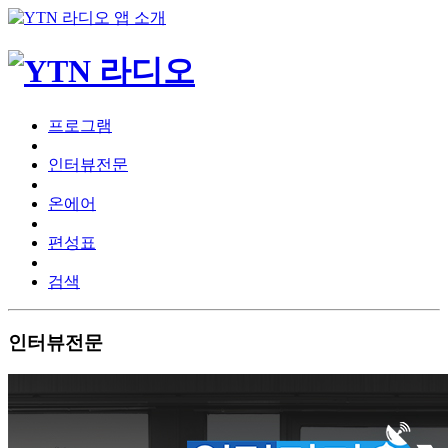
프로그램
인터뷰전문
온에어
편성표
검색
인터뷰전문