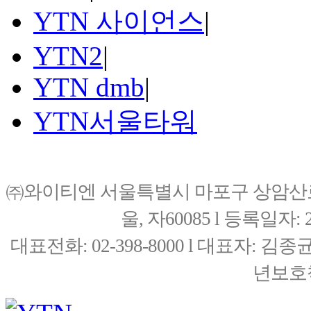
YTN 사이언스
|
YTN2
|
YTN dmb
|
YTN서울타워
㈜와이티엔 서울특별시 마포구 상암산로76(
울, 자60085 l 등록일자: 20
대표전화: 02-398-8000 l 대표자: 
년보호책