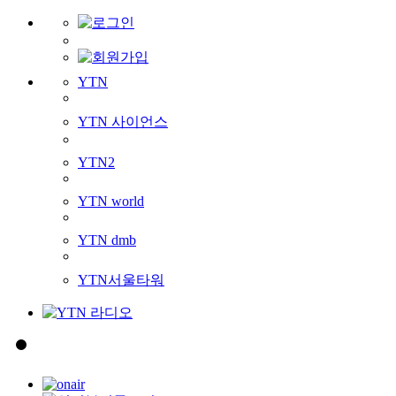
YTN
YTN 사이언스
YTN2
YTN world
YTN dmb
YTN서울타워