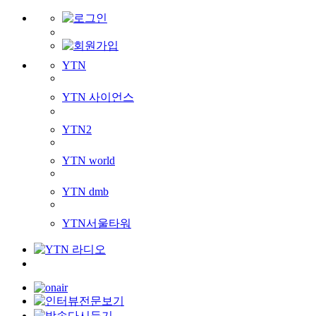
YTN
YTN 사이언스
YTN2
YTN world
YTN dmb
YTN서울타워