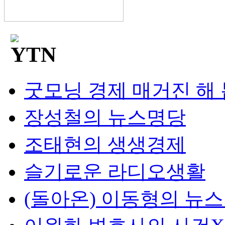
굿모닝 경제 매거진 해
장성철의 뉴스명당
조태현의 생생경제
슬기로운 라디오생활
(돌아온) 이동형의 뉴