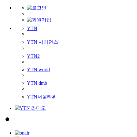
YTN
YTN 사이언스
YTN2
YTN world
YTN dmb
YTN서울타워