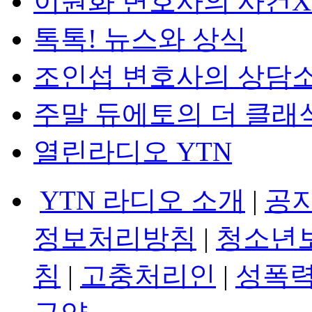
이원화 변호사의 사건
톡톡! 뉴스와 상식
조인섭 변호사의 상담
주말 듀에토의 더 클래
열린라디오 YTN
YTN 라디오 소개
|
공
정보처리방침
|
청소년
침
|
고충처리인
|
성폭력