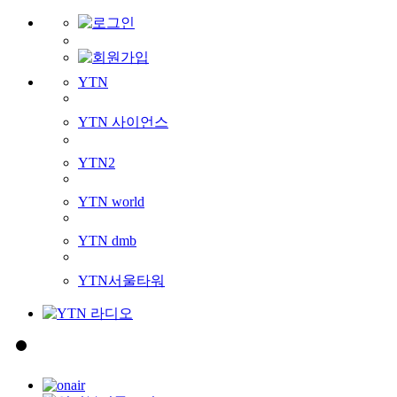
YTN
YTN 사이언스
YTN2
YTN world
YTN dmb
YTN서울타워