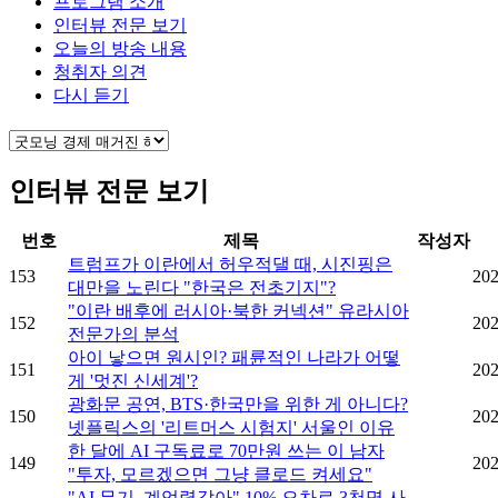
프로그램 소개
인터뷰 전문 보기
오늘의 방송 내용
청취자 의견
다시 듣기
인터뷰 전문 보기
번호
제목
작성자
트럼프가 이란에서 허우적댈 때, 시진핑은
153
202
대만을 노린다 "한국은 전초기지"?
"이란 배후에 러시아·북한 커넥션" 유라시아
152
202
전문가의 분석
아이 낳으면 원시인? 패륜적인 나라가 어떻
151
202
게 '멋진 신세계'?
광화문 공연, BTS·한국만을 위한 게 아니다?
150
202
넷플릭스의 '리트머스 시험지' 서울인 이유
한 달에 AI 구독료로 70만원 쓰는 이 남자
149
202
"투자, 모르겠으면 그냥 클로드 켜세요"
"AI 무기, 계엄령같아" 10% 오차로 3천명 사