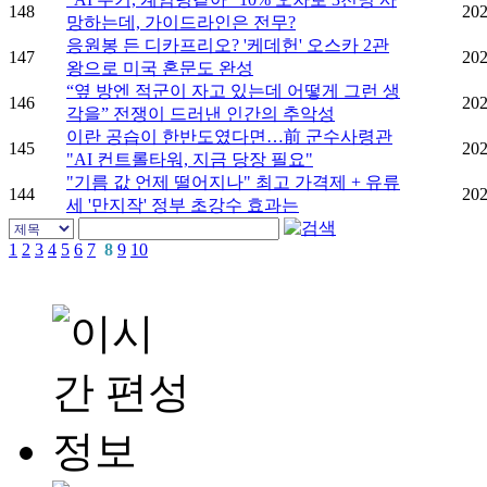
148
202
망하는데, 가이드라인은 전무?
응원봉 든 디카프리오? '케데헌' 오스카 2관
147
202
왕으로 미국 혼문도 완성
“옆 방엔 적군이 자고 있는데 어떻게 그런 생
146
202
각을” 전쟁이 드러낸 인간의 추악성
이란 공습이 한반도였다면…前 군수사령관
145
202
"AI 컨트롤타워, 지금 당장 필요"
​​​​​​​"기름 값 언제 떨어지나" 최고 가격제 + 유류
144
202
세 '만지작' 정부 초강수 효과는
1
2
3
4
5
6
7
8
9
10