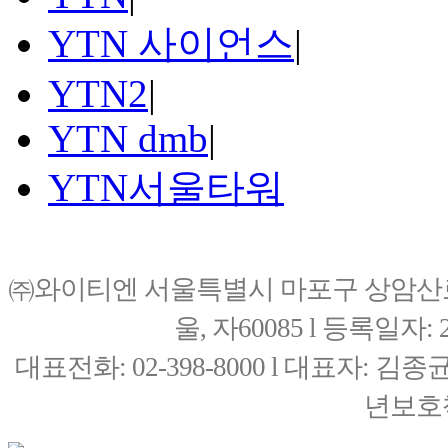
YTN 사이언스
|
YTN2
|
YTN dmb
|
YTN서울타워
㈜와이티엔 서울특별시 마포구 상암산로76(
울, 자60085 l 등록일자: 20
대표전화: 02-398-8000 l 대표자: 
년보호책