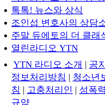
톡톡! 뉴스와 상식
조인섭 변호사의 상담
주말 듀에토의 더 클래
열린라디오 YTN
YTN 라디오 소개
|
공
정보처리방침
|
청소년
침
|
고충처리인
|
성폭력
규약