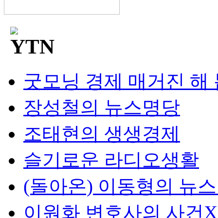
굿모닝 경제 매거진 해
장성철의 뉴스명당
조태현의 생생경제
슬기로운 라디오생활
(돌아온) 이동형의 뉴
이원화 변호사의 사건