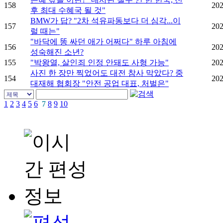
158
202
후 최대 수혜국 될 것"
BMW가 답? "2차 석유파동보다 더 심각...이
157
202
럴 때는"
"바닥에 똥 싸던 애가 어쩌다" 하루 아침에
156
202
성숙해진 소년?
155
"박왕열, 살인죄 인정 안돼도 사형 가능"
202
사진 한 장만 찍었어도 대전 참사 막았다? 중
154
202
대재해 협회장 "안전 공업 대표, 처벌은"
1
2
3
4
5
6
7
8
9
10