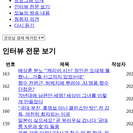
프로그램 소개
인터뷰 전문 보기
오늘의 방송 내용
청취자 의견
다시 듣기
인터뷰 전문 보기
번호
제목
작성자
배상훈 분노 "'캐리어 시신' 장인은 도대체 뭘
163
202
했나…가출 신고까지 있었는데"
향수 전완근, 허벅지에 뿌려야, AI 명품 향수
162
202
단점은?
70년대에 남편만 세명? 세상이 그녀를 이렇
161
202
게 만들었다
"국대 부진, 홍명보 아닌 클린스만 탓!" 전 감
160
202
독, 여전히 회자되는 이유
일본이 싫으세요? 곧 부러우실 겁니다 '공대
159
202
男 X문과 女'의 돌풍
은혜 갚을 이란? "대사관 철수 안 한 한국, 전