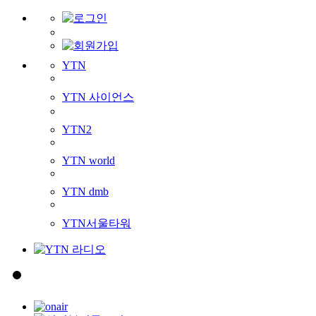
YTN
YTN 사이언스
YTN2
YTN world
YTN dmb
YTN서울타워