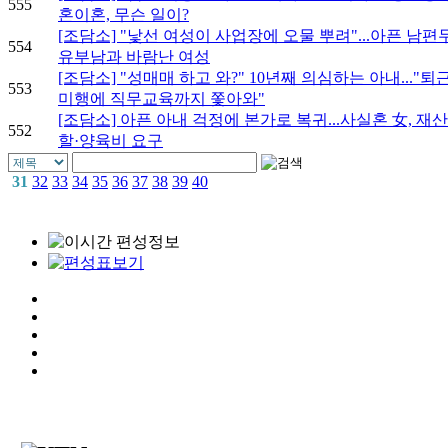
555
혼이혼, 무슨 일이?
[조담소] "낯선 여성이 사업장에 오물 뿌려"...아픈 남편
554
유부남과 바람난 여성
[조담소] "성매매 하고 와?" 10년째 의심하는 아내..."퇴
553
미행에 직무교육까지 쫓아와"
[조담소] 아픈 아내 걱정에 본가로 복귀...사실혼 女, 재
552
할·양육비 요구
31
32
33
34
35
36
37
38
39
40