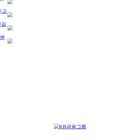
두고
근길
산분