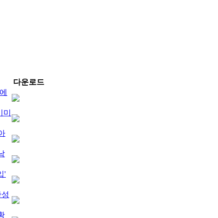
다운로드
녀에
이미
아
남
입'
반성
황