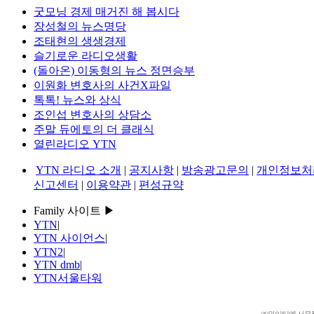
굿모닝 경제 매거진 해 봅시다
장성철의 뉴스명당
조태현의 생생경제
슬기로운 라디오생활
(돌아온) 이동형의 뉴스 정면승부
이원화 변호사의 사건X파일
톡톡! 뉴스와 상식
조인섭 변호사의 상담소
주말 듀에토의 더 클래식
열린라디오 YTN
YTN 라디오 소개
|
공지사항
|
방송광고문의
|
개인정보처
신고센터
|
이용약관
|
편성규약
Family 사이트 ▶
YTN
|
YTN 사이언스
|
YTN2
|
YTN dmb
|
YTN서울타워
㈜와이티엔 서울특별시 