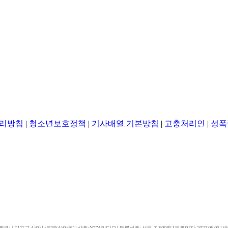
리방침
|
청소년보호정책
|
기사배열 기본방침
|
고충처리인
|
성폭
마포구 상암산로76(상암동) l 상호: YTN 라디오 l 등록번호: 서울, 자60085 l 등록일자: 2022.06.03 l 발행일