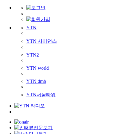
YTN
YTN 사이언스
YTN2
YTN world
YTN dmb
YTN서울타워