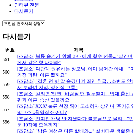
인터뷰 전문
다시듣기
다시듣기
번호
제목
[조담소] 불륜 숨기기 위해 아내에게 향수 선물..."상간
561
게서 같은 향 나더라"
[조담소] 다단계 권유하는 장모님, 이미 넘어간 아내…"
560
가정 파탄, 이혼 될까요"
[조담소] "결혼 전 빚 말 숨겼다며 죄인 취급…소변도 앉
559
서 보라며 지적, 정신적 고통"
[조담소] 걸리면 '뻔뻔', 바람필 땐 철두철미…법대 출신 
558
편과 이혼, 승산 있을까요
[조담소]'XXX' 불륜 현장 찍어 고소하자 상간녀 '주거침
557
맞고소...촬영장소 어디?
[조담소] 전여친 채팅 안 지웠다가 불륜남으로 몰려…"
556
문 10장에 모욕까지"
[조담소] "남은 여생은 다른 할배와..." 실버타운 생활중 