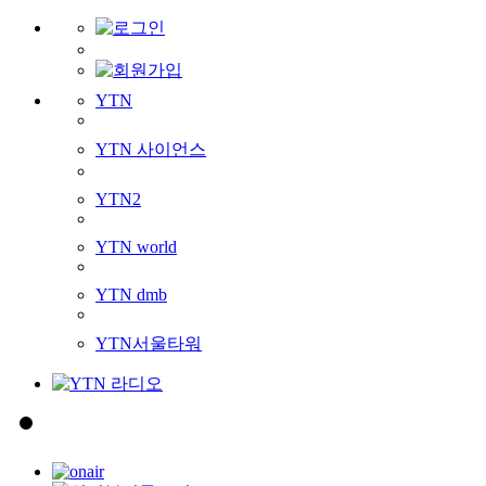
YTN
YTN 사이언스
YTN2
YTN world
YTN dmb
YTN서울타워