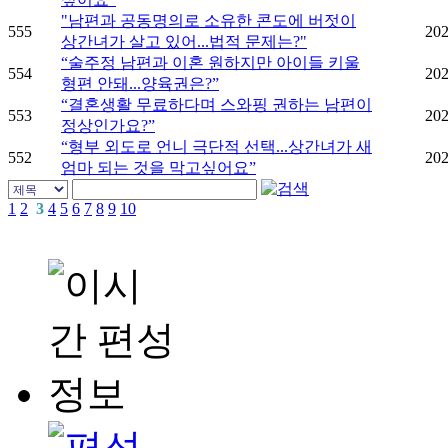
"남편과 공동명의로 소유한 콘도에 버젓이
555
202
상간녀가 살고 있어...법적 문제는?"
“술주정 남편과 이혼 원하지만 아이들 키울
554
202
형편 안돼...양육권은?”
“결혼생활 무료하다며 스와핑 권하는 남편이
553
202
정상인가요?”
“형부 외도로 언니 극단적 선택...상간녀가 새
552
202
엄마 되는 것을 막고싶어요”
1
2
3
4
5
6
7
8
9
10