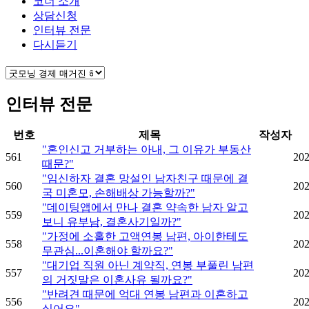
코너 소개
상담신청
인터뷰 전문
다시듣기
인터뷰 전문
번호
제목
작성자
"혼인신고 거부하는 아내, 그 이유가 부동산
561
202
때문?"
"임신하자 결혼 망설인 남자친구 때문에 결
560
202
국 미혼모, 손해배상 가능할까?"
"데이팅앱에서 만나 결혼 약속한 남자 알고
559
202
보니 유부남, 결혼사기일까?"
"가정에 소홀한 고액연봉 남편, 아이한테도
558
202
무관심...이혼해야 할까요?"
"대기업 직원 아닌 계약직, 연봉 부풀린 남편
557
202
의 거짓말은 이혼사유 될까요?"
"반려견 때문에 억대 연봉 남편과 이혼하고
556
202
싶어요"