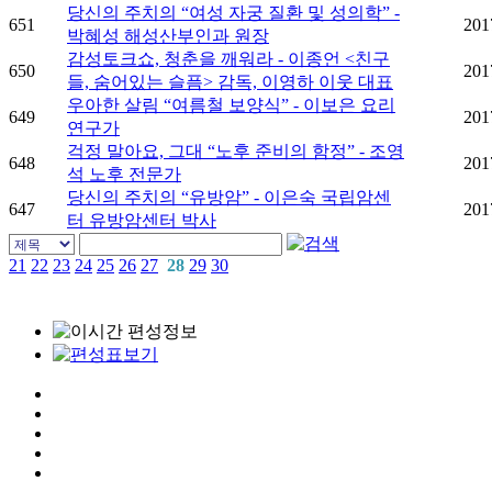
당신의 주치의 “여성 자궁 질환 및 성의학” -
651
201
박혜성 해성산부인과 원장
감성토크쇼, 청춘을 깨워라 - 이종언 <친구
650
201
들, 숨어있는 슬픔> 감독, 이영하 이웃 대표
우아한 살림 “여름철 보양식” - 이보은 요리
649
201
연구가
걱정 말아요, 그대 “노후 준비의 함정” - 조영
648
201
석 노후 전문가
당신의 주치의 “유방암” - 이은숙 국립암센
647
201
터 유방암센터 박사
21
22
23
24
25
26
27
28
29
30