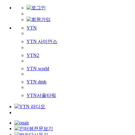
YTN
YTN 사이언스
YTN2
YTN world
YTN dmb
YTN서울타워