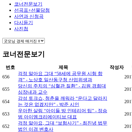
코너전문보기
선곡표+선물당첨
사연과 신청곡
다시듣기
사진첩
코너전문보기
번호
제목
작성자
걱정 말아요 그대 “58세에 공무원 시험 합
656
201
격” - 노상호 일산동구청 산업위생과
당신의 주치의 “심혈관 질환” - 김원 경희대
655
201
심장내과 교수
감성 토크쇼, 청춘을 깨워라 “운다고 달라지
654
201
는 것은 없겠지만” - 박준 시인
우아한 살림 “아이들 방 인테리어 팁” - 정승
653
201
범 아이엠크리에이티브 대표
걱정 말아요, 그대 “보험사기” - 최진녕 법무
652
201
법인 이경 변호사