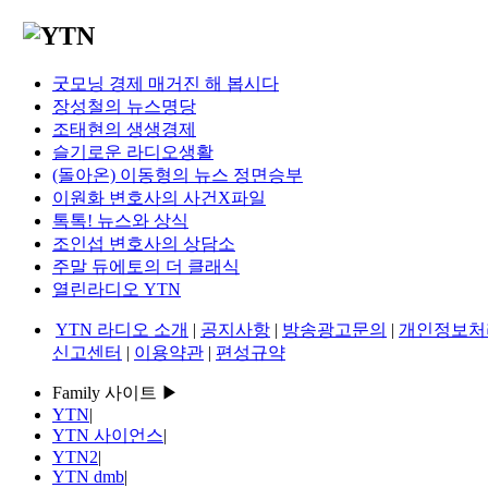
굿모닝 경제 매거진 해 봅시다
장성철의 뉴스명당
조태현의 생생경제
슬기로운 라디오생활
(돌아온) 이동형의 뉴스 정면승부
이원화 변호사의 사건X파일
톡톡! 뉴스와 상식
조인섭 변호사의 상담소
주말 듀에토의 더 클래식
열린라디오 YTN
YTN 라디오 소개
|
공지사항
|
방송광고문의
|
개인정보처
신고센터
|
이용약관
|
편성규약
Family 사이트 ▶
YTN
|
YTN 사이언스
|
YTN2
|
YTN dmb
|