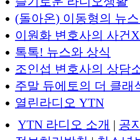
슬기로운 라디오생활
(돌아온) 이동형의 뉴
이원화 변호사의 사건
톡톡! 뉴스와 상식
조인섭 변호사의 상담
주말 듀에토의 더 클래
열린라디오 YTN
YTN 라디오 소개
|
공