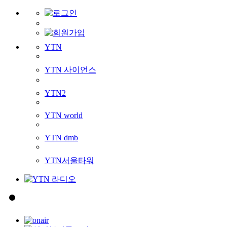
YTN
YTN 사이언스
YTN2
YTN world
YTN dmb
YTN서울타워