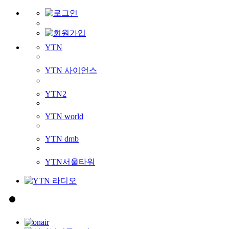
YTN
YTN 사이언스
YTN2
YTN world
YTN dmb
YTN서울타워