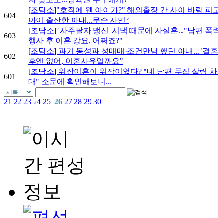
[조담소]"호적에 웬 아이가?" 해외출장 간 사이 바람 피
604
아이 출산한 아내...무슨 사연?
[조담소] '사주팔자 맹신' 시댁 때문에 사실혼..."남편 폭
603
행사 후 이혼 강요, 어쩌죠?"
[조담소] 과거 동성과 성매매·조건만남 했던 아내..."결혼
602
후엔 없어, 이혼사유일까요"
[조담소] 위장이혼이 위장이었다? "네 남편 두집 살림 
601
대" 소문에 확인해보니...
21
22
23
24
25
26
27
28
29
30