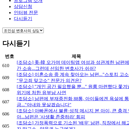
프로그램 소개
상담신청
인터뷰 전문
다시듣기
다시듣기
번호
제목
[조담소] 美-韓 오가며 데이팅앱 여성과 성관계한 남편에
610
간 소송...그런데 선임한 변호사가 쉬쉬?
[조담소] 이혼소송 중 계속 찾아오는 남편..."스토킹 고소"
609
"무고죄 맞고소" 전문가 의견은?
[조담소] "개인 공간 필요했을 뿐..." 원룸 마련했다 쫓겨
608
위기에 처한 유부남 사연
[조담소] 남편에 부재중전화 88통, 아이들에겐 욕설에 통
607
금..."아내와 못살겠습니다"
[조담소] 아빠폰에서 불륜·성적 메시지 본 아이, 큰 충격
606
아...남편은 '사생활 존중하라' 회피
[조담소] 가정폭력으로 기소된 '배우' 남편, 직장에서 해
605
자 맞고소...양육권 누구에게?