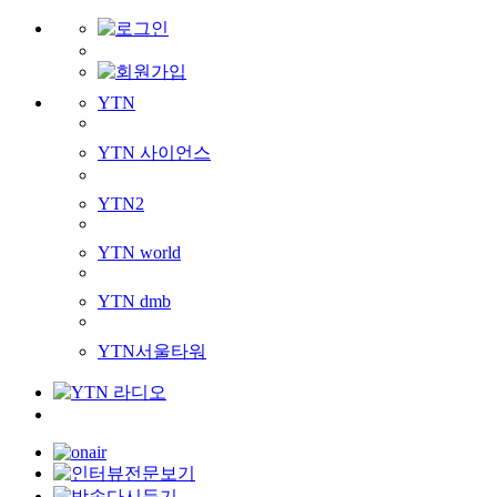
YTN
YTN 사이언스
YTN2
YTN world
YTN dmb
YTN서울타워