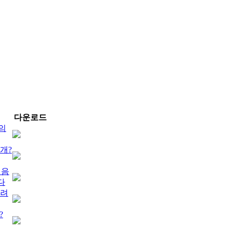
다운로드
의
개?
 음
다
으려
?