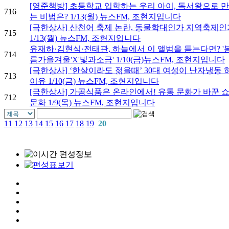
[영준책방] 초등학교 입학하는 우리 아이, 독서왕으로 
716
는 비법은? 1/13(월) 뉴스FM, 조현지입니다
[극한상사] 산천어 축제 논란, 동물학대인가 지역축제인
715
1/13(월) 뉴스FM, 조현지입니다
유재하·김현식·전태관, 하늘에서 이 앨범을 듣는다면? '
714
름가을겨울'X'빛과소금' 1/10(금)뉴스FM, 조현지입니다
[극한상사] ‘한살이라도 젊을때’ 30대 여성이 난자냉동 
713
이유 1/10(금) 뉴스FM, 조현지입니다
[극한상사] 가공식품은 온라인에서! 유통 문화가 바꾼 
712
문화 1/9(목) 뉴스FM, 조현지입니다
11
12
13
14
15
16
17
18
19
20