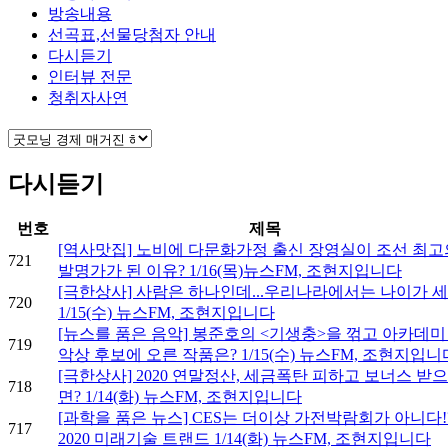
방송내용
선곡표,선물당첨자 안내
다시듣기
인터뷰 전문
청취자사연
다시듣기
번호
제목
[역사맛집] 노비에 다문화가정 출신 장영실이 조선 최고
721
발명가가 된 이유? 1/16(목)뉴스FM, 조현지입니다
[극한상사] 사람은 하나인데...우리나라에서는 나이가 세
720
1/15(수) 뉴스FM, 조현지입니다
[뉴스를 품은 음악] 봉준호의 <기생충>을 꺾고 아카데미
719
악상 후보에 오른 작품은? 1/15(수) 뉴스FM, 조현지입니
[극한상사] 2020 연말정산, 세금폭탄 피하고 보너스 받
718
면? 1/14(화) 뉴스FM, 조현지입니다
[과학을 품은 뉴스] CES는 더이상 가전박람회가 아니다!
717
2020 미래기술 트랜드 1/14(화) 뉴스FM, 조현지입니다