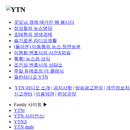
굿모닝 경제 매거진 해 봅시다
장성철의 뉴스명당
조태현의 생생경제
슬기로운 라디오생활
(돌아온) 이동형의 뉴스 정면승부
이원화 변호사의 사건X파일
톡톡! 뉴스와 상식
조인섭 변호사의 상담소
주말 듀에토의 더 클래식
열린라디오 YTN
YTN 라디오 소개
|
공지사항
|
방송광고문의
|
개인정보처
신고센터
|
이용약관
|
편성규약
Family 사이트 ▶
YTN
|
YTN 사이언스
|
YTN2
|
YTN dmb
|