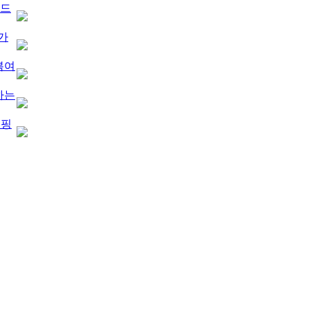
만드
가
봄여
하는
쇼핑