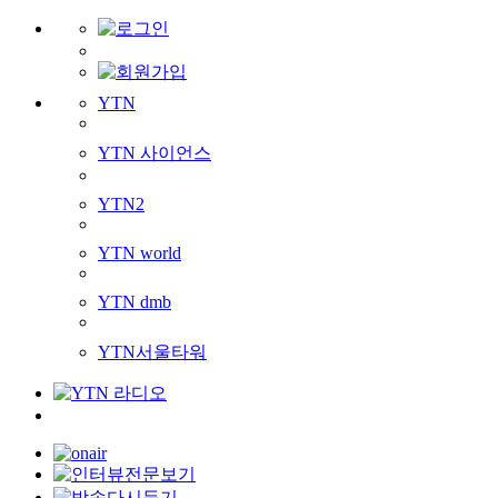
YTN
YTN 사이언스
YTN2
YTN world
YTN dmb
YTN서울타워