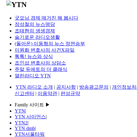
굿모닝 경제 매거진 해 봅시다
장성철의 뉴스명당
조태현의 생생경제
슬기로운 라디오생활
(돌아온) 이동형의 뉴스 정면승부
이원화 변호사의 사건X파일
톡톡! 뉴스와 상식
조인섭 변호사의 상담소
주말 듀에토의 더 클래식
열린라디오 YTN
YTN 라디오 소개
|
공지사항
|
방송광고문의
|
개인정보처
신고센터
|
이용약관
|
편성규약
Family 사이트 ▶
YTN
|
YTN 사이언스
|
YTN2
|
YTN dmb
|
YTN서울타워