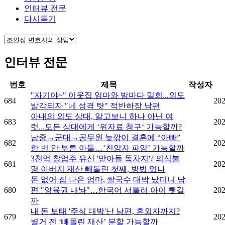
인터뷰 전문
다시듣기
인터뷰 전문
번호
제목
작성자
"자기야~" 이웃집 엄마와 밤마다 밀회...외도
684
202
발각되자 "네 성격 탓" 적반하장 남편
아내의 외도 상대, 알고보니 하나 아닌 여
683
202
럿...모든 상대에게 ‘위자료 청구‘ 가능할까?
남중→군대→공무원 늦깎이 결혼에 “아빠”
682
202
한 번 안 부른 아들…‘친양자 파양’ 가능할까
3천억 창업주 유산 '맏아들 독차지'? 의식불
681
202
명 아버지 재산 빼돌린 첫째, 방법 없나
돈 없어 집 나온 엄마, 쌀국수 대박 났더니 남
680
편 "양육권 내놔"…한국어 서툴러 아이 뺏길
202
까
내 돈 보태 '주식 대박'난 남편, 혼외자까지?
679
202
별거 전 ‘빼돌린 재산’ 분할 가능할까