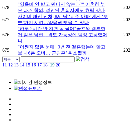
"양육비 안 받고 만나지 않는다?" 이혼한 부
678
202
모 과거 합의, 성인된 혼외자에도 효력 있나
사이비 빠진 전처, 8세 딸 ‘교주 아빠’에게 ‘뽀
677
202
뽀’까지 시켜…양육권 뺏을 수 있나
"하루 2시간 안 치면 몸 굳어"골프와 결혼한
676
거 같은 남편…외도 가능성에 탐정 고용했더
202
니
"어쩐지 닮은 눈매" 3년 전 결혼했는데 알고
675
202
보니 6촌 오빠…‘근친혼’ 취소될까
11
12
13
14
15
16
17
18
19
20