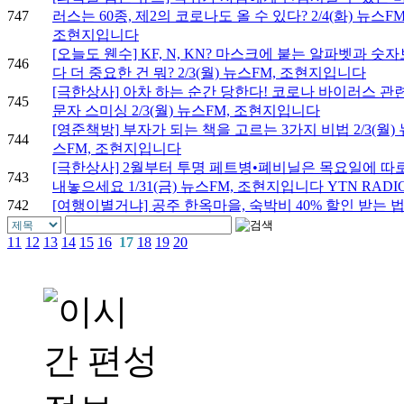
747
러스는 60종, 제2의 코로나도 올 수 있다? 2/4(화) 뉴스FM
조현지입니다
[오늘도 웬수] KF, N, KN? 마스크에 붙는 알파벳과 숫자
746
다 더 중요한 건 뭐? 2/3(월) 뉴스FM, 조현지입니다
[극한상사] 아차 하는 순간 당한다! 코로나 바이러스 관
745
문자 스미싱 2/3(월) 뉴스FM, 조현지입니다
[영준책방] 부자가 되는 책을 고르는 3가지 비법 2/3(월) 
744
스FM, 조현지입니다
[극한상사] 2월부터 투명 페트병•폐비닐은 목요일에 따
743
내놓으세요 1/31(금) 뉴스FM, 조현지입니다 YTN RADI
742
[여행이별거냐] 공주 한옥마을, 숙박비 40% 할인 받는 
11
12
13
14
15
16
17
18
19
20