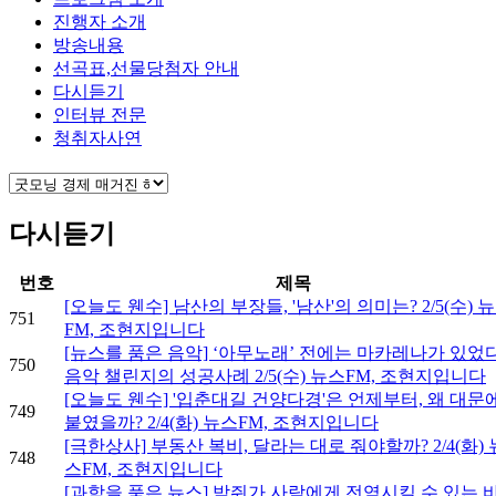
진행자 소개
방송내용
선곡표,선물당첨자 안내
다시듣기
인터뷰 전문
청취자사연
다시듣기
번호
제목
[오늘도 웬수] 남산의 부장들, '남산'의 의미는? 2/5(수) 
751
FM, 조현지입니다
[뉴스를 품은 음악] ‘아무노래’ 전에는 마카레나가 있었
750
음악 챌린지의 성공사례 2/5(수) 뉴스FM, 조현지입니다
[오늘도 웬수] '입춘대길 건양다경'은 언제부터, 왜 대문
749
붙였을까? 2/4(화) 뉴스FM, 조현지입니다
[극한상사] 부동산 복비, 달라는 대로 줘야할까? 2/4(화) 
748
스FM, 조현지입니다
[과학을 품은 뉴스] 박쥐가 사람에게 전염시킬 수 있는 