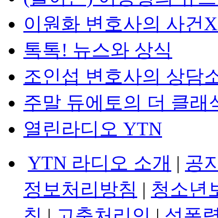
이원화 변호사의 사건
톡톡! 뉴스와 상식
조인섭 변호사의 상담
주말 듀에토의 더 클래
열린라디오 YTN
YTN 라디오 소개
|
공
정보처리방침
|
청소년
침
|
고충처리인
|
성폭력