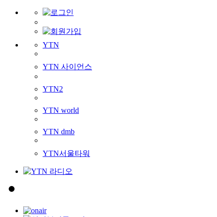
YTN
YTN 사이언스
YTN2
YTN world
YTN dmb
YTN서울타워