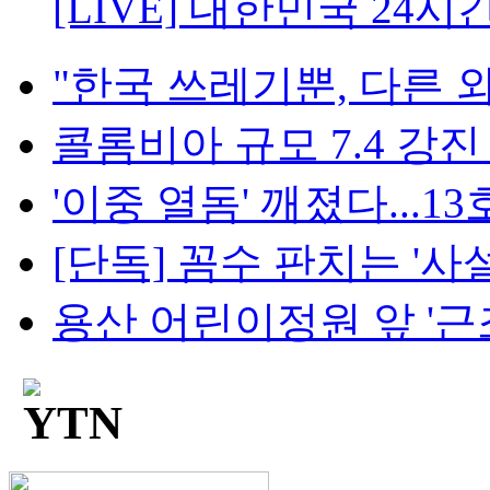
[LIVE] 대한민국 24시
"한국 쓰레기뿐, 다른 외
콜롬비아 규모 7.4 강진 1
'이중 열돔' 깨졌다...13호·
[단독] 꼼수 판치는 '사설
용산 어린이정원 앞 '근조 화