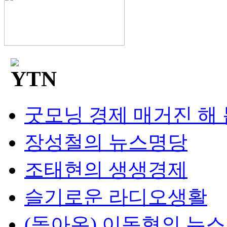
굿모닝 경제 매거진 해
장성철의 뉴스명당
조태현의 생생경제
슬기로운 라디오생활
(돌아온) 이동형의 뉴