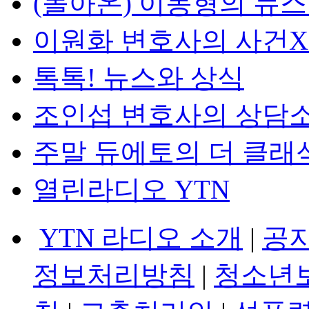
(돌아온) 이동형의 뉴
이원화 변호사의 사건
톡톡! 뉴스와 상식
조인섭 변호사의 상담
주말 듀에토의 더 클래
열린라디오 YTN
YTN 라디오 소개
|
공
정보처리방침
|
청소년