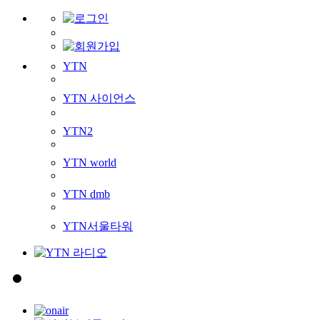
YTN
YTN 사이언스
YTN2
YTN world
YTN dmb
YTN서울타워