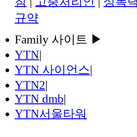
침
|
고충처리인
|
성폭력
규약
Family 사이트 ▶
YTN
|
YTN 사이언스
|
YTN2
|
YTN dmb
|
YTN서울타워