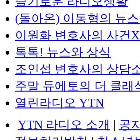
슬기로운 라디오생활
(돌아온) 이동형의 뉴
이원화 변호사의 사건
톡톡! 뉴스와 상식
조인섭 변호사의 상담
주말 듀에토의 더 클래
열린라디오 YTN
YTN 라디오 소개
|
공