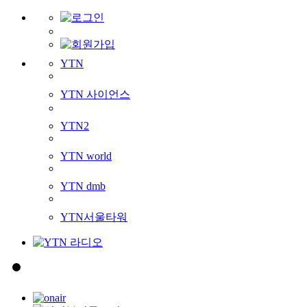
YTN
YTN 사이언스
YTN2
YTN world
YTN dmb
YTN서울타워