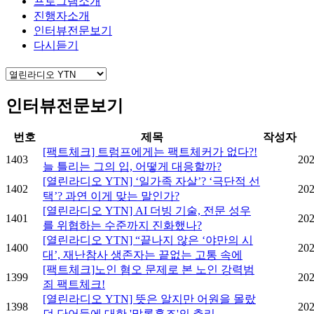
프로그램소개
진행자소개
인터뷰전문보기
다시듣기
인터뷰전문보기
번호
제목
작성자
[팩트체크] 트럼프에게는 팩트체커가 없다?!
1403
202
늘 틀리는 그의 입, 어떻게 대응할까?
[열린라디오 YTN] ‘일가족 자살’? ‘극단적 선
1402
202
택’? 과연 이게 맞는 말인가?
[열린라디오 YTN] AI 더빙 기술, 전문 성우
1401
202
를 위협하는 수준까지 진화했나?
[열린라디오 YTN] “끝나지 않은 ‘야만의 시
1400
202
대’, 재난참사 생존자는 끝없는 고통 속에
[팩트체크]노인 혐오 문제로 본 노인 강력범
1399
202
죄 팩트체크!
[열린라디오 YTN] 뜻은 알지만 어원을 몰랐
1398
202
던 단어들에 대한 '말록홈즈'의 추리