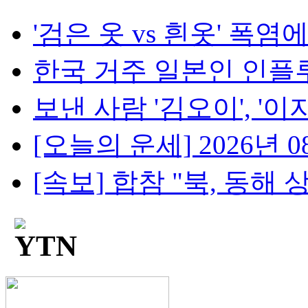
'검은 옷 vs 흰옷' 폭염에
한국 거주 일본인 인플루언
보낸 사람 '김오이', '이자몽
[오늘의 운세] 2026년 08
[속보] 합참 "북, 동해 상