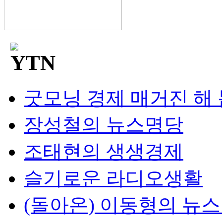
굿모닝 경제 매거진 해
장성철의 뉴스명당
조태현의 생생경제
슬기로운 라디오생활
(돌아온) 이동형의 뉴