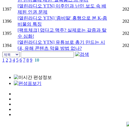
[열린라디오 YTN] 이주민과 난민 보도 속 배
1397
202
제된 인권 문제
[열린라디오 YTN] '좀비딸' 흥행으로 본 K-좀
1396
202
비물의 특징
[팩트체크] 덥다고 맥주? 실제로는 갈증과 탈
1395
202
수 심화!
[열린라디오 YTN] 유튜브로 총기 만드는 시
1394
202
대, 유해 콘텐츠 막을 방법 없나?
1
2
3
4
5
6
7
8
9
10