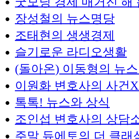
굿모닝 경제 매거진 해
장성철의 뉴스명당
조태현의 생생경제
슬기로운 라디오생활
(돌아온) 이동형의 뉴
이원화 변호사의 사건
톡톡! 뉴스와 상식
조인섭 변호사의 상담
주말 듀에토의 더 클래