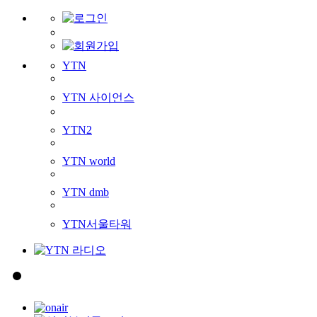
YTN
YTN 사이언스
YTN2
YTN world
YTN dmb
YTN서울타워