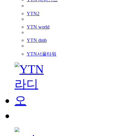
YTN2
YTN world
YTN dmb
YTN서울타워