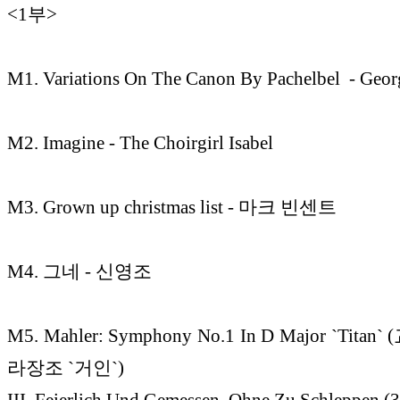
<1부>
M1. Variations On The Canon By Pachelbel - Geo
M2. Imagine - The Choirgirl Isabel
M3. Grown up christmas list - 마크 빈센트
M4. 그네 - 신영조
M5. Mahler: Symphony No.1 In D Major `Tita
라장조 `거인`)
III. Feierlich Und Gemessen, Ohne Zu Schleppen