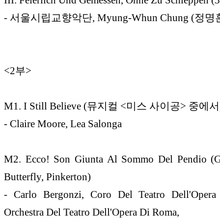
- 서울시립교향악단, Myung-Whun Chung (정명
<2부>
M1. I Still Believe (뮤지컬 <미스 사이공> 중에서
- Claire Moore, Lea Salonga
M2. Ecco! Son Giunta Al Sommo Del Pendio (G
Butterfly, Pinkerton)
- Carlo Bergonzi, Coro Del Teatro Dell'Oper
Orchestra Del Teatro Dell'Opera Di Roma,