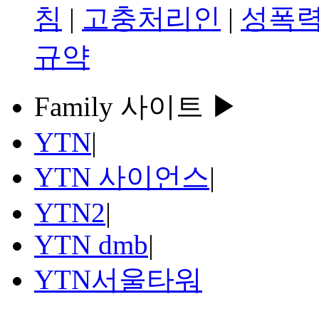
침
|
고충처리인
|
성폭력
규약
Family 사이트 ▶
YTN
|
YTN 사이언스
|
YTN2
|
YTN dmb
|
YTN서울타워