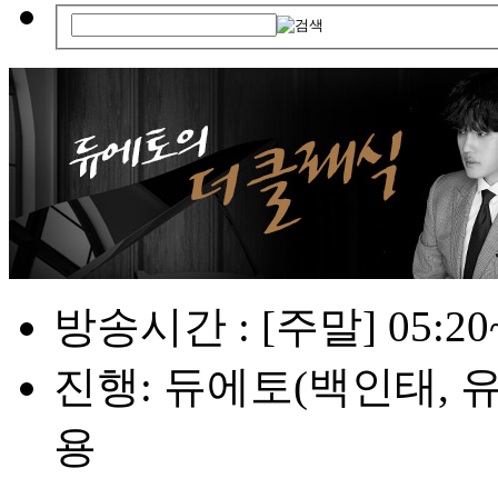
방송시간 : [주말] 05:20~0
진행: 듀에토(백인태, 유슬
용