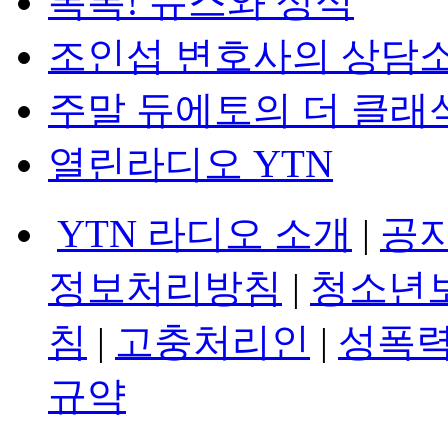
톡톡! 뉴스와 상식
조인섭 변호사의 상담
주말 듀에토의 더 클래
열린라디오 YTN
YTN 라디오 소개
|
공
정보처리방침
|
청소년
침
|
고충처리인
|
성폭력
규약