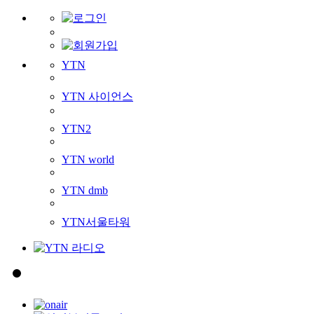
YTN
YTN 사이언스
YTN2
YTN world
YTN dmb
YTN서울타워