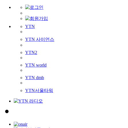
YTN
YTN 사이언스
YTN2
YTN world
YTN dmb
YTN서울타워