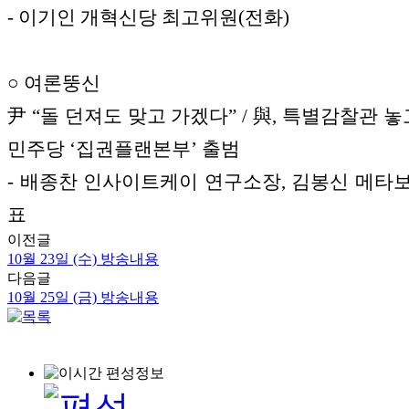
- 이기인 개혁신당 최고위원(전화)
○ 여론뚱신
尹 “돌 던져도 맞고 가겠다” / 與, 특별감찰관 놓
민주당 ‘집권플랜본부’ 출범
- 배종찬 인사이트케이 연구소장, 김봉신 메타
표
이전글
10월 23일 (수) 방송내용
다음글
10월 25일 (금) 방송내용