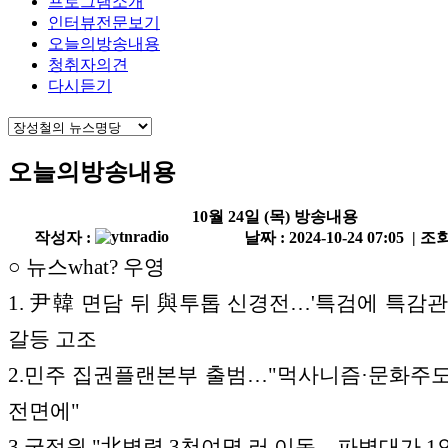
프로그램소개
인터뷰전문보기
오늘의방송내용
청취자의견
다시듣기
오늘의방송내용
10월 24일 (목) 방송내용
작성자 :
날짜 : 2024-10-24 07:05 | 조회
○ 뉴스what? 우영
1. 尹韓 면담 뒤 與투톱 신경전…'특검에 특감관
갈등 고조
2.민주 집권플랜본부 출범…"먹사니즘·문화주
전면에"
3.국정원 "北병력 3천여명 러 이동…파병대가 1인