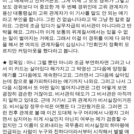
이 그 매체하고 친하거든요. 그게 이제 그 보도 경위가 그렇고
보도 경위보다 더 중요한 게 두 번째 경위인데 고위 관계자가
용산 대통령실의 고위 관계자가 이 기사를 말도 안 되는 얘기
라고 부인을 합니다. 그런 건 없습니다라고 딱 그냥 한 칼로 잘
라요. 그런데 조금 있다가 실무자급의 비서관이 아니다라고 반
박을 해요. 그러니까 이게 보통의 위계질서에서는 있을 수 없
는 일이 벌어지는 거예요. 그래서 이걸 이 경위를 이제 다 파악
을 해서 본 여의도 관계자들이 십상시니 7인회인지 정확히 모
르지만 커밍아웃을 했다라고 봅니다.
★ 정옥임 : 아니 그럴 뿐만 아니라 조금 부연하자면 그러고 나
서 이 카드는 살아있다 해가지고 그 박영선 그다음에 양정철
얘기를 그다음에도 계속한다고요. 그러면서 그다음에 살아있
는데 참으로 불가피하다라는 얘기까지 나와요. 그러고 나서 그
다음 시점에서 또 어떤 일이 벌어지냐면은 그런 어떻게 보면
굉장히 겸손한 거잖아요. 비서관의 태도가 그 비서관은 아직까
지 일하고 있대요. 근데 거기서 고위 관계자가 비서실장이거든
요. 비서실장 정무수석은 어쨌든 다 그만뒀거든요. 그러면 그
런 전후 관계로 볼 때 이건 도대체 누구 머리에서 나왔지 그러
면서 심지어는 이게 사실인지 아닌지 여부는 제가 검증할 수
없지만 그 이름이 오르내리는 국무총리 비서실장의 하마평에
언급되는 사람이 누구와 친하다더라서부터 시작해서 별별 얘