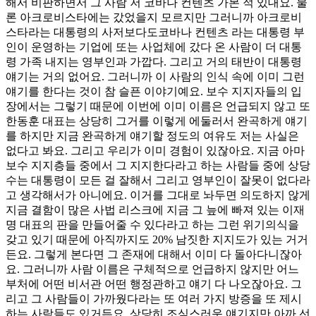
해서 비판하면서 그 사람 저 코바나 컨텐츠 가본 적 있대요. 물
론 아크로비스타에는 갔었을지 모르지만 그러니까 아크로비
스타라는 대통령의 사저보다도코바나 컨텐츠 라는 대통령 부
인이 운영하는 기업에 또는 사업체에 갔다 온 사람이 더 대통
령 가족 내지는 영부인과 가깝다. 그리고 거의 태반이 대통령
얘기는 거의 없어요. 그러니까 이 사람의 인식 속에 이미 그런
얘기를 한다는 것이 참 슬픈 이야기예요. 보수 지지자들의 입
장에서는 그렇기 때문에 이번에 이미 이름은 언급되지 않고 또
한동훈 대표는 상당히 그거를 이렇게 에둘러서 완곡하게 얘기
를 하지만 지금 완곡하게 얘기할 정도의 여유도 저는 사실은
없다고 봐요. 그리고 우리가 이미 경험이 있잖아요. 지금 아마
보수 지지층들 중에서 그 지지한다라고 하는 사람들 중에 상당
수는 대통령이 모든 걸 잘해서 그리고 영부인이 잘못이 없다라
고 생각해서가 아니에요. 이거를 그대로 놔두면 의도하지 않게
지금 결함이 많은 사법 리스크에 지금 그 늪에 빠져 있는 이재
명 대표의 판을 만들어줄 수 있다라고 하는 그런 위기의식을
갖고 있기 때문에 아직까지도 20% 남짓한 지지도가 있는 거거
든요. 그렇게 본다면 그 존재에 대해서 이미 다 돌아다니잖아
요. 그러니까 사람 이름은 구체적으로 언급하지 않지만 어느
부처에 어떤 비서관 어떤 행정관하고 얘기 다 나오잖아요. 그
리고 그 사람들이 가까웠다라는 또 여러 가지 방증을 또 제시
하는 사람들도 있거든요. 상당히 조심스러운 얘기지만 아까 선