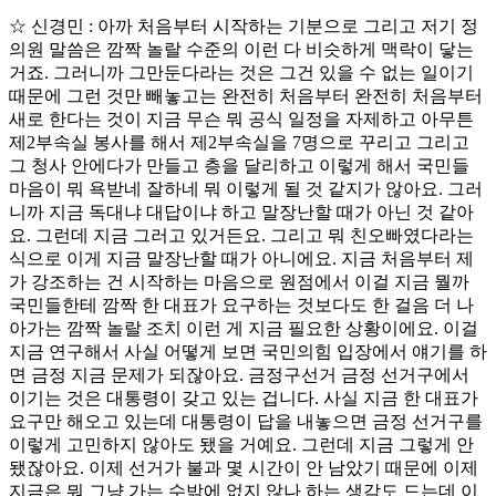
☆ 신경민 : 아까 처음부터 시작하는 기분으로 그리고 저기 정
의원 말씀은 깜짝 놀랄 수준의 이런 다 비슷하게 맥락이 닿는
거죠. 그러니까 그만둔다라는 것은 그건 있을 수 없는 일이기
때문에 그런 것만 빼놓고는 완전히 처음부터 완전히 처음부터
새로 한다는 것이 지금 무슨 뭐 공식 일정을 자제하고 아무튼
제2부속실 봉사를 해서 제2부속실을 7명으로 꾸리고 그리고
그 청사 안에다가 만들고 층을 달리하고 이렇게 해서 국민들
마음이 뭐 욕받네 잘하네 뭐 이렇게 될 것 같지가 않아요. 그러
니까 지금 독대냐 대답이냐 하고 말장난할 때가 아닌 것 같아
요. 그런데 지금 그러고 있거든요. 그리고 뭐 친오빠였다라는
식으로 이게 지금 말장난할 때가 아니에요. 지금 처음부터 제
가 강조하는 건 시작하는 마음으로 원점에서 이걸 지금 뭘까
국민들한테 깜짝 한 대표가 요구하는 것보다도 한 걸음 더 나
아가는 깜짝 놀랄 조치 이런 게 지금 필요한 상황이에요. 이걸
지금 연구해서 사실 어떻게 보면 국민의힘 입장에서 얘기를 하
면 금정 지금 문제가 되잖아요. 금정구선거 금정 선거구에서
이기는 것은 대통령이 갖고 있는 겁니다. 사실 지금 한 대표가
요구만 해오고 있는데 대통령이 답을 내놓으면 금정 선거구를
이렇게 고민하지 않아도 됐을 거예요. 그런데 지금 그렇게 안
됐잖아요. 이제 선거가 불과 몇 시간이 안 남았기 때문에 이제
지금은 뭐 그냥 가는 수밖에 없지 않나 하는 생각도 드는데 이