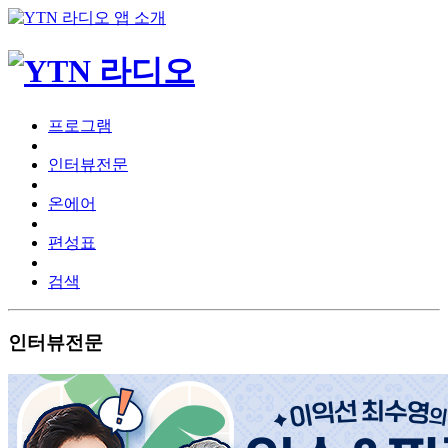
프로그램
인터뷰전문
온에어
편성표
검색
인터뷰전문