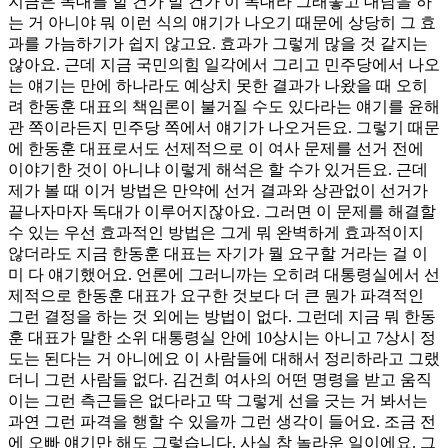
지금은 독대를 할 건가 말 건가 이 독대라 그래놓고 대담을 하
는 거 아니야 뭐 이런 식의 얘기가 나오기 때문에 상당히 그 효
과를 가늠하기가 쉽지 않고요. 효과가 그렇게 많을 것 같지는
않아요. 근데 지금 국민의힘 일각에서 그리고 민주당에서 나오
는 얘기는 만에 하나라도 예상치 못한 결과가 나왔을 때 오히
려 한동훈 대표의 책임론이 불거질 수도 있다라는 얘기를 윤해
관 쪽이라든지 민주당 쪽에서 얘기가 나오거든요. 그렇기 때문
에 한동훈 대표로서도 선제적으로 이 여사 문제를 선거 전에
이야기한 것이 아니냐 이렇게 해석은 할 수가 있거든요. 근데
제가 볼 때 이거 방법은 만약에 선거 결과와 상관없이 선거가
끝나자마자 독대가 이루어지잖아요. 그러면 이 문제를 해결할
수 있는 우선 효과적인 방법은 그게 뭐 완벽하게 효과적이지
않더라도 지금 한동훈 대표는 자기가 뭘 요구할 거라는 걸 이
미 다 얘기했어요. 언론에 그러니까는 오히려 대통령실에서 선
제적으로 한동훈 대표가 요구한 것보다 더 큰 뭔가 파격적인
그런 결정을 하는 것 외에는 방법이 없다. 그런데 지금 뭐 한동
훈 대표가 말한 소위 대통령실 안에 10상시는 아니고 7상시 정
도는 된다는 거 아니에요 이 사람들에 대해서 정리하라고 그랬
더니 그런 사람들 없다. 김건희 여사의 어떤 명령을 받고 움직
이는 그런 측근들은 없다라고 딱 그렇게 선을 긋는 거 봐서는
과연 그런 파격을 행할 수 있을까 그런 생각이 들어요. 조금 전
에 오빠 얘기만 해도 그렇습니다. 사실 참 놀라운 일이에요. 그