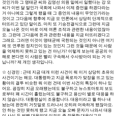
것인가와 그 명태균 씨와 김영선 의원 밑에서 일했다는 강 모
씨가 이번 달 말인가 국회에 나와서 이제 증언을 하겠다라는
거 아니에요 그렇게 됐을 때 그 증언의 내용이 무엇인가라는
것이고 그다음에 향후에 지금 모 언론에서 상당히 단계적으로
터뜨리고 있단 말이죠. 마치 또 기승전결식으로 그런데 지금
오늘 나온 것이 바로 이제 여론 조작과 관련한 내용이었잖아
요. 그런데 그다음에 돈과 관련한 내용을 지금 터뜨리겠다고
그래요. 그러면 이것이 명태균에 국한되는 것인지 아니면 여기
에 또 연루된 정치인이 있는 것인지 그런 것들 때문에 이 사람
을 억제하지 못하고 있는 건 아닌가? 이렇게 보는데 공공의 이
해로 본다면 이 사람은 빨리 구속해서 수사받아야 되는 거 아
닙니까? 제 개인 생각입니다.
☆ 신경민 : 근데 지금 대개 이런 사건이 뭐 이거 상당히 초유의
사건이기는 해요. 대통령하고 지금 폭로자가 맞장을 뜨고 있는
황야의 결투 비슷한 뭐 이런 건데 이번 사건의 특징이 하나 있
어요. 굉장히 지금 오래됐는데도 불구하고 뉴스토마토의 보도
로부터 꽤 시간이 흘렀는데도 불구하고 용산이 별로 대응을 하
지 않습니다. 대통령실이 조용합니다. 대응이라고 뭘 하나 내
놨는데 완전히 거짓말로 드러나서 오히려 머쓱하게 됐잖아요.
안 하는 것만 못하게 됐고 지금 오늘 오빠 문자가 나와서 대응
이 사실 두 번째 대응인데 이것도 좀 잘못한 대응이고요..