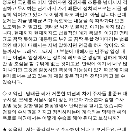
정도면 국민들도 이제 말하자면 집권자를 조롱을 넘어서서 격
멸하고 무시하는 단계까지 가기 때문에 정치적으로는 지금 굉
장히 익어가고 있다 뭐 이렇게 봐도 과언이 아닐 겁니다. 근데
문제는 지금 명태균 씨가 폭로하는 내용을 쭉 따라가다 보면
보도되는 거 말고요. 명태균 씨가 법률적인 얘기는 하지 않습
니다. 현재까지 현재까지도 법률적인 얘기 특별히 이거면 명태
균도 꼼짝 못하고 대통령도 부인도 꼼짝 못할 것이다라는 법률
적인 얘기에 대해서는 저녁 말하자면 언급을 하지 않아요. 오
늘까지도 그래요. 그래서 그 부분에 대해서는 민주당 입장 내
지는 야권의 입장에서는 정치적 레토릭은 굉장히 강하게 하지
만 좀 조심을 할 수밖에 없는 것이고요. 만약에 여기서 너무 많
이 나가면 그것은 잘못하면 역풍의 가능성이 있기 때문에 지금
현재로서는 보고 있는 게 제일 좋은 정치적 전략이라고 볼 수
있습니다.
◇ 이익선 : 명태균 씨가 거론한 여권의 차기 주자들 홍준표 대
구시장, 오세훈 서울시장이 망신 해보자 가소롭다 검찰 수사
엄벌 등등 강한 말을 총동원해서 난타전을 펼치고 있습니다.
검찰의 수사권을 가지고 정리하라는데 계속되는 명태균 씨의
폭로를 여권에서는 어떻게 수습을 해야 된다고 보십니까?
★ 정옥임 : 저는 즉각적으로 수사해야 된다고 보거든요. 근데