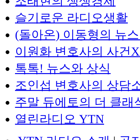
조태현의 생생경제
슬기로운 라디오생활
(돌아온) 이동형의 뉴
이원화 변호사의 사건
톡톡! 뉴스와 상식
조인섭 변호사의 상담
주말 듀에토의 더 클래
열린라디오 YTN