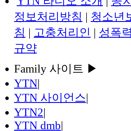
YTN 라디오 소개
|
공
정보처리방침
|
청소년
침
|
고충처리인
|
성폭력
규약
Family 사이트 ▶
YTN
|
YTN 사이언스
|
YTN2
|
YTN dmb
|