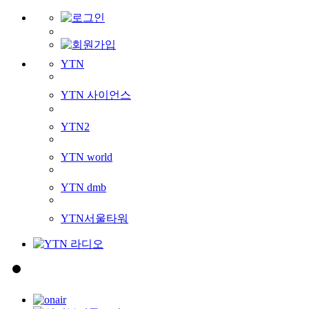
YTN
YTN 사이언스
YTN2
YTN world
YTN dmb
YTN서울타워