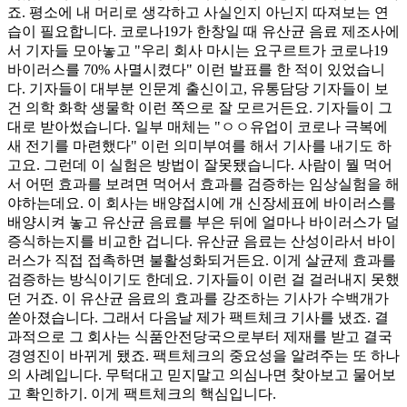
죠. 평소에 내 머리로 생각하고 사실인지 아닌지 따져보는 연
습이 필요합니다. 코로나19가 한창일 때 유산균 음료 제조사에
서 기자들 모아놓고 "우리 회사 마시는 요구르트가 코로나19
바이러스를 70% 사멸시켰다" 이런 발표를 한 적이 있었습니
다. 기자들이 대부분 인문계 출신이고, 유통담당 기자들이 보
건 의학 화학 생물학 이런 쪽으로 잘 모르거든요. 기자들이 그
대로 받아썼습니다. 일부 매체는 "ㅇㅇ유업이 코로나 극복에
새 전기를 마련했다" 이런 의미부여를 해서 기사를 내기도 하
고요. 그런데 이 실험은 방법이 잘못됐습니다. 사람이 뭘 먹어
서 어떤 효과를 보려면 먹어서 효과를 검증하는 임상실험을 해
야하는데요. 이 회사는 배양접시에 개 신장세표에 바이러스를
배양시켜 놓고 유산균 음료를 부은 뒤에 얼마나 바이러스가 덜
증식하는지를 비교한 겁니다. 유산균 음료는 산성이라서 바이
러스가 직접 접촉하면 불활성화되거든요. 이게 살균제 효과를
검증하는 방식이기도 한데요. 기자들이 이런 걸 걸러내지 못했
던 거죠. 이 유산균 음료의 효과를 강조하는 기사가 수백개가
쏟아졌습니다. 그래서 다음날 제가 팩트체크 기사를 냈죠. 결
과적으로 그 회사는 식품안전당국으로부터 제재를 받고 결국
경영진이 바뀌게 됐죠. 팩트체크의 중요성을 알려주는 또 하나
의 사례입니다. 무턱대고 믿지말고 의심나면 찾아보고 물어보
고 확인하기. 이게 팩트체크의 핵심입니다.