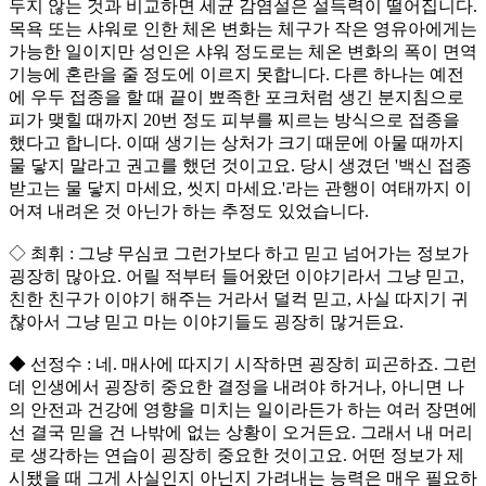
두지 않는 것과 비교하면 세균 감염설은 설득력이 떨어집니다.
목욕 또는 샤워로 인한 체온 변화는 체구가 작은 영유아에게는
가능한 일이지만 성인은 샤워 정도로는 체온 변화의 폭이 면역
기능에 혼란을 줄 정도에 이르지 못합니다. 다른 하나는 예전
에 우두 접종을 할 때 끝이 뾰족한 포크처럼 생긴 분지침으로
피가 맺힐 때까지 20번 정도 피부를 찌르는 방식으로 접종을
했다고 합니다. 이때 생기는 상처가 크기 때문에 아물 때까지
물 닿지 말라고 권고를 했던 것이고요. 당시 생겼던 '백신 접종
받고는 물 닿지 마세요, 씻지 마세요.'라는 관행이 여태까지 이
어져 내려온 것 아닌가 하는 추정도 있었습니다.
◇ 최휘 : 그냥 무심코 그런가보다 하고 믿고 넘어가는 정보가
굉장히 많아요. 어릴 적부터 들어왔던 이야기라서 그냥 믿고,
친한 친구가 이야기 해주는 거라서 덜컥 믿고, 사실 따지기 귀
찮아서 그냥 믿고 마는 이야기들도 굉장히 많거든요.
◆ 선정수 : 네. 매사에 따지기 시작하면 굉장히 피곤하죠. 그런
데 인생에서 굉장히 중요한 결정을 내려야 하거나, 아니면 나
의 안전과 건강에 영향을 미치는 일이라든가 하는 여러 장면에
선 결국 믿을 건 나밖에 없는 상황이 오거든요. 그래서 내 머리
로 생각하는 연습이 굉장히 중요한 것이고요. 어떤 정보가 제
시됐을 때 그게 사실인지 아닌지 가려내는 능력은 매우 필요하