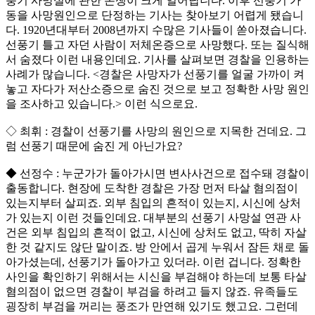
풍기 사망설에 관한 논쟁이 크게 일어납니다. 이후 선풍기 가
동을 사망원인으로 단정하는 기사는 찾아보기 어렵게 됐습니
다. 1920년대부터 2008년까지 수많은 기사들이 쏟아졌습니다.
선풍기 틀고 자던 사람이 저체온증으로 사망했다. 또는 질식해
서 숨졌다 이런 내용인데요. 기사를 살펴보면 경찰을 인용하는
사례가 많습니다. <경찰은 사망자가 선풍기를 얼굴 가까이 켜
놓고 자다가 저산소증으로 숨진 것으로 보고 정확한 사망 원인
을 조사하고 있습니다.> 이런 식으로요.
◇ 최휘 : 경찰이 선풍기를 사망의 원인으로 지목한 건데요. 그
럼 선풍기 때문에 숨진 게 아닌가요?
◆ 선정수 : 누군가가 돌아가시면 변사사건으로 접수돼 경찰이
출동합니다. 현장에 도착한 경찰은 가장 먼저 타살 혐의점이
있는지부터 살피죠. 외부 침입의 흔적이 있는지, 시신에 상처
가 있는지 이런 것들인데요. 대부분의 선풍기 사망설 연관 사
건은 외부 침입의 흔적이 없고, 시신에 상처도 없고, 딱히 자살
한 것 같지도 않단 말이죠. 방 안에서 곱게 누워서 잠든 채로 돌
아가셨는데, 선풍기가 돌아가고 있더라. 이런 겁니다. 정확한
사인을 확인하기 위해서는 시신을 부검해야 하는데 보통 타살
혐의점이 없으면 경찰이 부검을 하려고 들지 않죠. 유족들도
굉장히 부검을 꺼리는 풍조가 만연해 있기도 했고요. 그런데