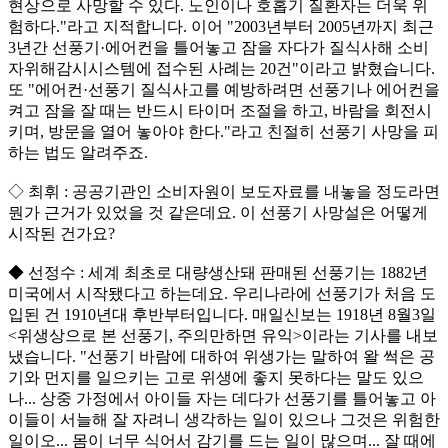
현상으로 사망할 수 있다. 노인이나 호홉기 질환자는 더욱 위
험하다."라고 지적합니다. 이어 "2003년부터 2005년까지 최근
3년간 선풍기·에어컨을 틀어놓고 잠을 자다가 질식사해 소비
자위해감시시스템에 접수된 사례는 20건"이라고 밝혔습니다.
또 "에어컨·선풍기 질식사고를 예방하려면 선풍기나 에어컨을
켜고 잠을 잘 때는 반드시 타이머 조절을 하고, 바람을 회전시
키며, 방문을 열어 놓아야 한다."라고 친절히 선풍기 사망을 피
하는 법도 알려주죠.
◇ 최휘 : 공공기관인 소비자원이 보도자료를 내놓을 정도라면
뭔가 근거가 있었을 것 같은데요. 이 선풍기 사망설은 어떻게
시작된 건가요?
◆ 선정수 : 세계 최초로 대량생산돼 판매된 선풍기는 1882년
미국에서 시작됐다고 하는데요. 우리나라에 선풍기가 처음 도
입된 건 1910년대 후반부터입니다. 매일신보는 1918년 8월3일
<위생상으로 본 선풍기, 주의만하면 유익>이라는 기사를 내보
냈습니다. "선풍기 바람에 대하여 위생가는 말하여 왈 썩은 공
기와 먼지를 일으키는 고로 위생에 좋지 못하다는 말도 있으
나... 상중 가정에서 아이들 자는 데다가 선풍기를 틀어놓고 아
이들이 서늘해 잘 자려니 생각하는 일이 있으나 그것은 위험한
일이오... 몸이 너무 식어서 감기를 드는 일이 많으며... 잘 때에