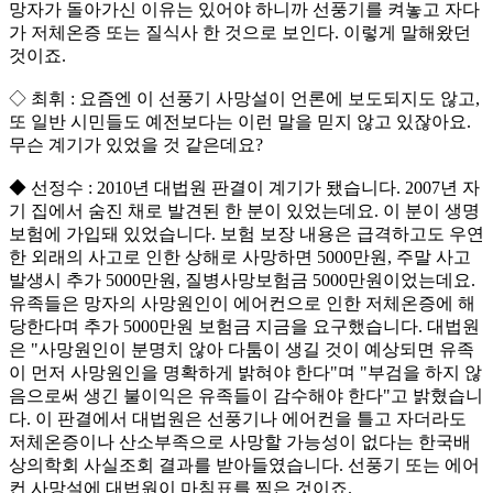
망자가 돌아가신 이유는 있어야 하니까 선풍기를 켜놓고 자다
가 저체온증 또는 질식사 한 것으로 보인다. 이렇게 말해왔던
것이죠.
◇ 최휘 : 요즘엔 이 선풍기 사망설이 언론에 보도되지도 않고,
또 일반 시민들도 예전보다는 이런 말을 믿지 않고 있잖아요.
무슨 계기가 있었을 것 같은데요?
◆ 선정수 : 2010년 대법원 판결이 계기가 됐습니다. 2007년 자
기 집에서 숨진 채로 발견된 한 분이 있었는데요. 이 분이 생명
보험에 가입돼 있었습니다. 보험 보장 내용은 급격하고도 우연
한 외래의 사고로 인한 상해로 사망하면 5000만원, 주말 사고
발생시 추가 5000만원, 질병사망보험금 5000만원이었는데요.
유족들은 망자의 사망원인이 에어컨으로 인한 저체온증에 해
당한다며 추가 5000만원 보험금 지금을 요구했습니다. 대법원
은 "사망원인이 분명치 않아 다툼이 생길 것이 예상되면 유족
이 먼저 사망원인을 명확하게 밝혀야 한다"며 "부검을 하지 않
음으로써 생긴 불이익은 유족들이 감수해야 한다"고 밝혔습니
다. 이 판결에서 대법원은 선풍기나 에어컨을 틀고 자더라도
저체온증이나 산소부족으로 사망할 가능성이 없다는 한국배
상의학회 사실조회 결과를 받아들였습니다. 선풍기 또는 에어
컨 사망설에 대법원이 마침표를 찍은 것이죠.