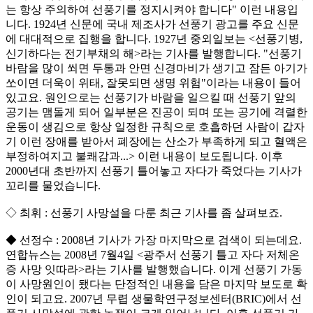
는 항상 주의하여 선풍기를 정지시켜야 합니다" 이런 내용입
니다. 1924년 신문에 국내 제조사가 선풍기 광고를 주요 신문
에 대대적으로 집행을 합니다. 1927년 중외일보는 <선풍기병,
신기하다는 전기부채의 해>라는 기사를 발행합니다. "선풍기
바람을 많이 쐬면 두통과 안면 신경마비가 생기고 잠든 아기가
쏘이면 더욱이 위태, 잘못되면 생명 위험"이라는 내용이 들어
있고요. 원인으로는 선풍기가 바람을 일으킬 때 선풍기 앞의
공기는 맴돌게 되어 일부분은 진공이 되며 또는 공기에 격렬한
운동이 생김으로 항상 일정한 규칙으로 호흡하던 사람이 갑자
기 이런 장애를 받아서 폐장에는 산소가 부족하게 되고 혈액은
부정하여지고 불쾌감과...> 이런 내용이 보도됩니다. 이후
2000년대 초반까지 선풍기 틀어놓고 자다가 죽었다는 기사가
꼬리를 물었습니다.
◇ 최휘 : 선풍기 사망설을 다룬 최근 기사를 좀 살펴보죠.
◆ 선정수 : 2008년 기사가 가장 마지막으로 검색이 되는데요.
연합뉴스는 2008년 7월4일 <광주서 선풍기 틀고 자다 저체온
증 사망 잇따라>라는 기사를 발행했습니다. 이게 선풍기 가동
이 사망원인이 됐다는 단정적인 내용을 담은 마지막 보도로 확
인이 되고요. 2007년 무렵 생물학연구정보센터(BRIC)에서 선