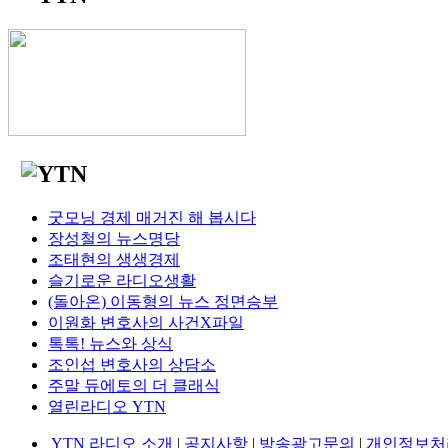
굿모닝 경제 매거진 해 봅시다
장성철의 뉴스명당
조태현의 생생경제
슬기로운 라디오생활
(돌아온) 이동형의 뉴스 정면승부
이원화 변호사의 사건X파일
톡톡! 뉴스와 상식
조인섭 변호사의 상담소
주말 듀에토의 더 클래식
열린라디오 YTN
YTN 라디오 소개
|
공지사항
|
방송광고문의
|
개인정보처