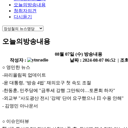
오늘의방송내용
청취자의견
다시듣기
오늘의방송내용
08월 07일 (수) 방송내용
작성자 :
날짜 : 2024-08-07 06:52 | 조회
○ 영민한 뉴스
-파리올림픽 업데이트
-윤 대통령, ‘방송 4법’ 재의요구 첫 속도 조절
-한동훈, 민주당에 "금투세 강행 그만둬야…토론회 하자"
-외교부 "사도광산 전시 '강제' 단어 요구했으나 日 수용 안해"
- 김영민 아나운서
○ 이슈인터뷰