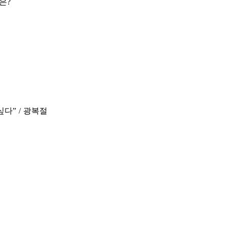
은?
다” / 광복절