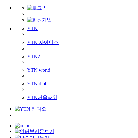
YTN
YTN 사이언스
YTN2
YTN world
YTN dmb
YTN서울타워