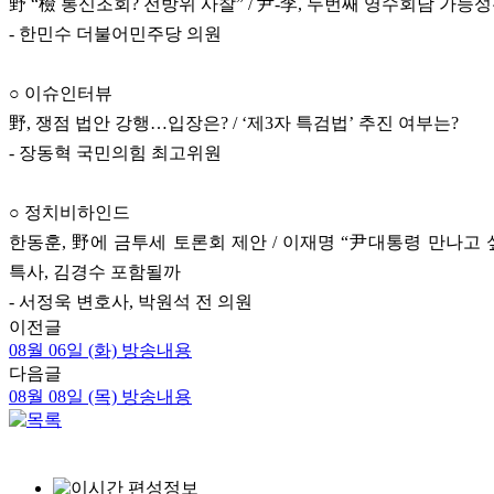
野 “檢 통신조회? 전방위 사찰” / 尹-李, 두번째 영수회담 가능성
- 한민수 더불어민주당 의원
○ 이슈인터뷰
野, 쟁점 법안 강행…입장은? / ‘제3자 특검법’ 추진 여부는?
- 장동혁 국민의힘 최고위원
○ 정치비하인드
한동훈, 野에 금투세 토론회 제안 / 이재명 “尹대통령 만나고 싶
특사, 김경수 포함될까
- 서정욱 변호사, 박원석 전 의원
이전글
08월 06일 (화) 방송내용
다음글
08월 08일 (목) 방송내용