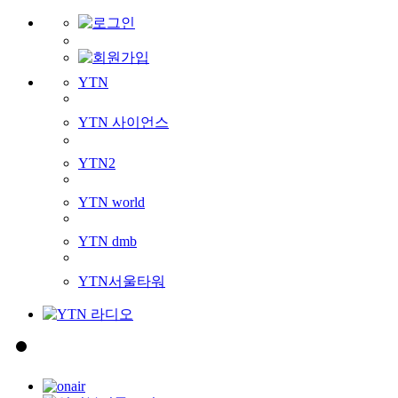
YTN
YTN 사이언스
YTN2
YTN world
YTN dmb
YTN서울타워