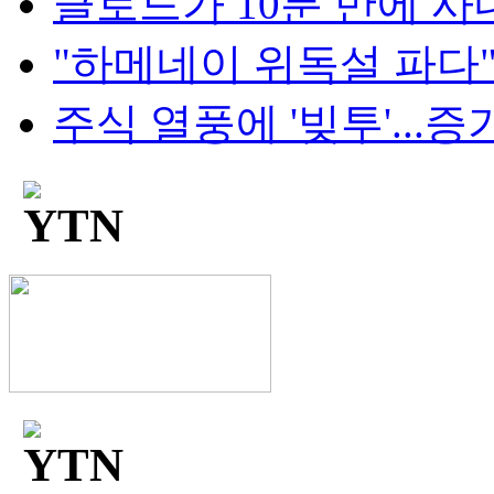
클로드가 10분 만에 사내망
"하메네이 위독설 파다"..
주식 열풍에 '빚투'...증가