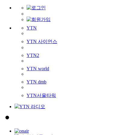
YTN
YTN 사이언스
YTN2
YTN world
YTN dmb
YTN서울타워