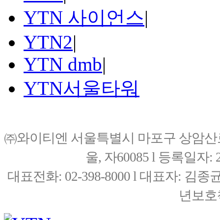
YTN 사이언스
|
YTN2
|
YTN dmb
|
YTN서울타워
㈜와이티엔 서울특별시 마포구 상암산로76(
울, 자60085 l 등록일자: 20
대표전화: 02-398-8000 l 대표자: 
년보호책