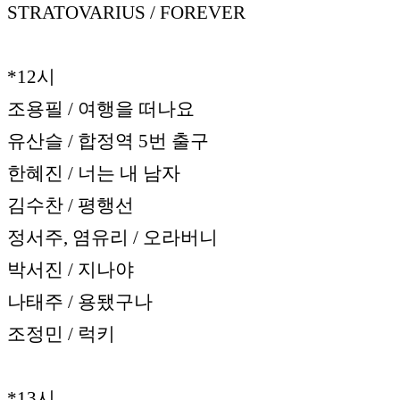
STRATOVARIUS / FOREVER
*12시
조용필 / 여행을 떠나요
유산슬 / 합정역 5번 출구
한혜진 / 너는 내 남자
김수찬 / 평행선
정서주, 염유리 / 오라버니
박서진 / 지나야
나태주 / 용됐구나
조정민 / 럭키
*13시