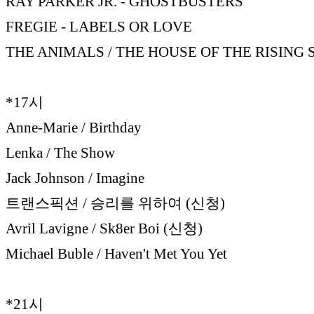
RAY PARKER JR. - GHOSTBUSTERS
FREGIE - LABELS OR LOVE
THE ANIMALS / THE HOUSE OF THE RISING 
*17시
Anne-Marie / Birthday
Lenka / The Show
Jack Johnson / Imagine
트랜스픽션 / 승리를 위하여 (신청)
Avril Lavigne / Sk8er Boi (신청)
Michael Buble / Haven't Met You Yet
*21시