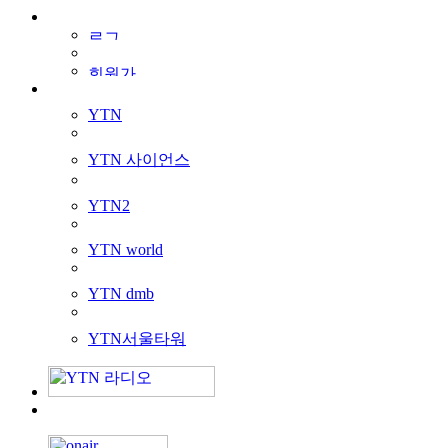
YTN
YTN 사이언스
YTN2
YTN world
YTN dmb
YTN서울타워