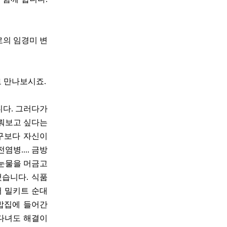
로의 임경미 변
로 만나보시죠.
니다. 그러다가
겨뤄보고 싶다는
구보다 자신이
병.... 금방
 눈물을 머금고
했습니다. 식품
서 밀키트 순대
밥집에 들어간
 다녀도 해결이