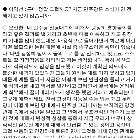
◆ 이익선 : 근데 정말 그럴까요? 지금 민주당은 소식이 안 전
해지고 있지 않습니까?
◇ 오신환 : 네 민주당 전당대회에 비해서 굉장히 흥행몰이를
하고 좋은 결과를 낼 거라고 초반에 다들 예측하고 저도 굉장
히 기대를 많이 했는데요. 내용적으로 들어가면서 최근에 이런
어떤 불필요한 논란 때문에 사실 좀 송구스러운 측면이 있습니
다. 다만 굉장히 당이 지금의 위기를 잘 인지하고 있고요. 스스
로들 잘 자정작용을 하리라고 저는 생각합니다. 특히 용산도
바로 적극적으로 입장을 발표했고 이것이 계획된 의도대로 그
불순한 세력이 있었다면 그들이 원하는 대로 가지 못하고 있기
때문에 예를 들어서 지금은 어떻게 보면 연판장을 돌리고 거기
에 성명서를 내고 백서를 발간하고 그러면서 결국에는 윤리위
에 회부해서 끌어내리기까지 생각을 했던 거라고 예측되는데
그렇게 예측하세요. 전혀 그것이 작동될 수는 없는 거고 우리
당이 어떻게 보면 당내에서 민주성 그러니까는 수직적인 당정
관계 속에서 심판을 받았고 그 안에서 무조건적인 거수기 노릇
한 것에 대해서 반성적 성찰을 통해서 지금 우리가 너무나 상
식적인 잘못된 얘기에 대해서 언급할 수 있는 것이고 용산이
그걸 수용하고 건강하게 토론하면서 그것을 이제 당정 관계를
가져가자라고 하는 그런 너무나 상식적이고 합리적인 얘기에