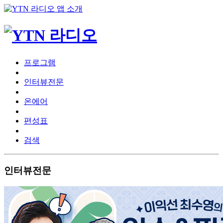
프로그램
인터뷰전문
온에어
편성표
검색
인터뷰전문