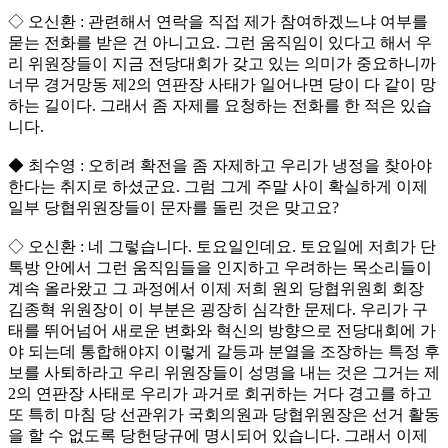
◇ 오신환 : 관련해서 연락을 직접 제가 참여하겠느냐 여부를
묻는 전화를 받은 건 아니고요. 그런 움직임이 있다고 해서 우
리 위원장들이 지금 전당대회가 갖고 있는 의미가 중요하니까
너무 경거망동 제2의 연판장 사태가 일어나면 당이 다 같이 망
하는 길이다. 그래서 좀 자제를 요청하는 전화를 한 적은 있습
니다.
◆ 최수영 : 오히려 확전을 좀 자제하고 우리가 냉정을 찾아야
한다는 취지로 하셨군요. 그럼 그게 주말 사이 확실하게 이제
일부 당협위원장들이 문자를 돌린 것은 맞고요?
◇ 오신환 : 네 그렇습니다. 토요일인데요. 토요일에 저희가 단
톡방 안에서 그런 움직임들을 인지하고 우려하는 목소리들이
계속 올라왔고 그 과정에서 이제 저희 원외 당협위원회 회장
김종혁 위원장이 이 부분은 굉장히 심각한 문제다. 우리가 구
태를 뛰어넘어 새로운 변화와 혁신의 방향으로 전당대회에 가
야 되는데 통합해야지 이렇게 갈등과 분열을 조장하는 특정 후
보를 사퇴하라고 우리 위원장들이 성명을 내는 것은 그거는 제
2의 연판장 사태로 우리가 과거로 회귀하는 거다 경고를 하고
또 특히 마침 당 선관위가 국회의원과 당협위원장은 선거 활동
을 할 수 없도록 당헌당규에 명시되어 있습니다. 그래서 이제