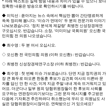
* 아래 텍스트는 실제 방송 내용과 차이가 있을 수 있으니 보다
정확한 내용은 방송으로 확인하시기를 바랍니다.
◆ 이익선 : 쏟아지는 뉴스 속에서 핵심만 뽑아 간단명료하게
쏙쏙 정리해 봅니다. ‘이슈가 먼데이’ 두 분의 전문가와 이야기
나눠보겠습니다. ‘정치 분석계 제갈량’ 최병천 신성장경제연
구오십시오. 반갑습니다. 소장, ‘미미미남 국회의원’ 오신환 국
민의힘 전 의원 나오셨습니다.
◆ 최수영 : 두 분 어서 오십시오.
◇ 오신환 전 국민의힘 의원 (이하 오신환) : 반갑습니다.
◇ 최병천 신성장경제연구소장 (이하 최병천) : 반갑습니다.
◆ 최수영 : 첫 번째 이슈 가보겠습니다. 단연 지금 정치권의 가
장 큰 화두로 떠오른 한동훈 후보가 김건희 여사의 이른바 문
자를 답신 안 한 사건, 이게 지금 주말 내내 계속 뜨거워지고 있
어요. 더군다나 일부 원외 당협위원장들이 한 후보의 사퇴를
요구하는 연판장이라기보다는 그런 문자 메시지를 주고받은
다음에 기자회견 추진하려다 취소했는데 우리 오 의원님도 사
실은 당협위원장이시잖아요. 연락받으신 거 있으세요?