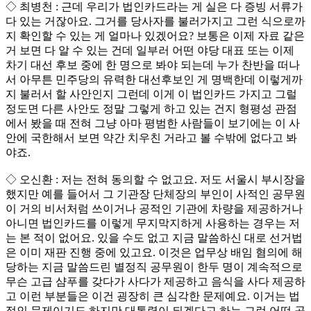
◇ 최병천 : 근데 우리가 법인카드라는 게 실은 다 증빙 서류가
다 있는 거잖아요. 그거를 당사자를 불러가지고 그런 식으로까
지 확인할 수 있는 게 얼마나 있겠어요? 보통은 이제 자료 같은
거 보면 다 알 수 있는 건데 일부러 어떤 야당 대표 또는 이제
차기 대선 후보 중에 한 명으로 봐야 되는데 누가 찬반을 떠나
서 아무튼 민주당의 유력한 대선후보인 게 명백한데 이렇게까
지 불러서 할 사안인지 그런데 이게 이 법인카드 가지고 그럴
정도면 다른 사안도 정말 그렇게 하고 있는 건지 형평성 관점
에서 봤을 때 전혀 그냥 아마 평범한 사람들이 보기에는 이 사
안에 국한해서 보면 약간 치우친 거라고 볼 수밖에 없다고 봐
야죠.
◇ 오신환 : 저는 전혀 동의할 수 없고요. 저도 서울시 부시장을
했지만 예를 들어서 그 기관장 단체장의 부인이 사적인 공무원
이 거의 비서처럼 쓰이거나 공적인 기관에 차량을 제공하거나
아니면 법인카드를 이렇게 무지막지하게 사용하는 경우는 저
는 본 적이 없어요. 있을 수도 없고 지금 말씀하신 대로 선거법
은 이미 재판 진행 중에 있고요. 이것은 업무상 배임 혐의에 해
당하는 지금 말씀드린 별정직 공무원이 한두 명이 계속적으로
무슨 고급 샴푸를 갖다가 사다가 제공하고 음식을 사다 제공하
고 이런 부분들은 이건 굉장히 큰 심각한 문제예요. 이거는 법
적인 문제이기도 하지만 대통령이 되겠다고 하는 그런 어떤 공