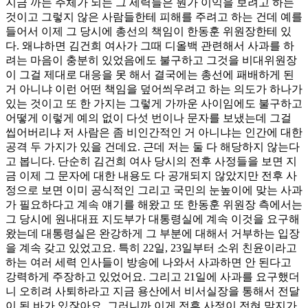
지금 까는 주체가 되는 그 세력들은 뭔가 이익을 보려고 하는
것이고 그렇지 않은 사람들한테 피해를 주려고 하는 건데 예를
들어서 이제 그 당시에 총선의 책임이 한동훈 위원장한테 있
다. 왜냐하면 김건희 여사가 그때 디올백 관련해서 사과를 하
려는 마음이 충분히 있었음에도 불구하고 그것을 비대위원장
이 그걸 제대로 대응을 못 해서 결국에는 총선에 패배하게 된
거 아니냐 이런 어떤 책임을 덮어씌우려고 하는 의도가 하나가
있는 것이고 또 한 가지는 그렇게 가까운 사이임에도 불구하고
어떻게 이렇게 예의 없이 다섯 번이나 문자를 보냈는데 그걸
씹어버리냐 저 사람은 좀 비인간적인 거 아니냐는 인간에 대한
공격 두 가지가 있을 건데요. 근데 저는 둘 다 해당하지 않는다
고 봅니다. 단순히 김건희 여사 당시의 전후 사정들을 보면 지
금 이제 그 문자에 대한 내용도 다 공개되지 않았지만 전후 사
정으로 보면 이미 공식적인 그리고 국민의 눈높이에 맞는 사과
가 필요하다고 계속 얘기를 해왔고 또 한동훈 위원장 측에서는
그 당시에 원내대표 지도부가 대통령실에 계속 이것을 요구해
왔는데 대통령실은 완강하게 그 부분에 대해서 거부하는 입장
을 계속 갖고 있었고요. 특히 22일, 23일부터 소위 친윤이라고
하는 여러 세력 인사들이 방송에 나와서 사과하면 안 된다고
강력하게 주장하고 있었어요. 그리고 21일에 사과를 요구했더
니 오히려 사퇴하라고 지금 용산에서 비서실장을 통해서 전달
이 된 바가 있잖아요. 그러니까 이게 전후 사정이 전혀 맞지가