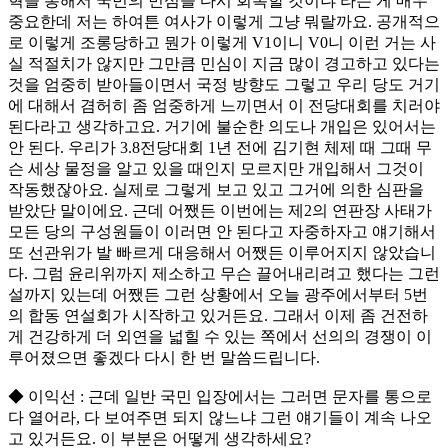
혁을 통해서 국민의 민심을 다시 회복할 것이냐 라는 게 매우
중요한데 저는 하여튼 여사가 이렇게 그냥 뭐랄까요. 공개적으
로 이렇게 조롱당하고 뭔가 이렇게 V1이니 V0니 이런 거는 사
실 적절치가 않지만 그만큼 민심이 지금 많이 경고하고 있다는
것을 엄중히 받아들이면서 국정 방향도 그렇고 우리 당도 거기
에 대해서 겸허히 좀 엄중하게 느끼면서 이 전당대회를 치러야
된다라고 생각하고요. 거기에 불순한 의도나 개입은 있어서는
안 된다. 우리가 3.8전당대회 1년 전에 김기현 체제 때 그때 무
슨 세상 물정을 알고 있을 때인지 모르지만 개입해서 그것이
작동했잖아요. 실제로 그렇게 보고 있고 그거에 의한 심판을
받았단 말이에요. 근데 어쨌든 이번에는 제2의 연판장 사태가
모든 당의 구성원들이 이러면 안 된다고 자중하자고 얘기해서
또 선관위가 발 빠르게 대응해서 어쨌든 이루어지지 않았습니
다. 그럼 윤리위까지 제소하고 무슨 끌어내리려고 했다는 그런
설까지 있는데 어쨌든 그런 상황에서 오늘 광주에서부터 5번
의 합동 연설회가 시작하고 있거든요. 그래서 이제 좀 건전하
게 건강하게 더 외연을 넓힐 수 있는 쪽에서 선의의 경쟁이 이
루어졌으면 좋겠다 다시 한 번 말씀드립니다.
◆ 이익선 : 근데 일반 국민 입장에서는 그러면 문자를 통으로
다 열어라, 다 보여주면 되지 않느냐 그런 얘기들이 계속 나오
고 있거든요. 이 부분은 어떻게 생각하세요?