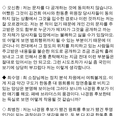
◇ 오신환 : 저는 문자를 다 공개하는 것에 동의하지 않습니다.
어쨌든 그것이 김건희 여사와 한동훈 위원장 당사자들이 동의
하지 않는 상황에서 그것을 입수한 경로나 이런 것까지는 저는
잘 모르겠어요. 저는 본 적이 없기 때문에 개인 간의 문자를 주
고받은 것도 함부로 누군가가 제3자가 그것을 공개하고 까는
것 자체가 당사자들 입장에서는 불쾌하고 싫을 수가 있잖아요.
또 어떻게 보면 범죄행위까지 될 수 있는 부분이기 때문에 더
군다나 이 전대에서 그 정도의 위치를 차지하고 있는 사람들의
주고받은 내용들을 불순한 의도로 공개하고 조금 조금씩 흘려
보내고 그로 인해서 온통 혼탁해지는 지금 전대 이런 부분들은
절대로 있어서는 안 되고요. 그런 시도조차가 사실 좀 국민이
보기에 상당히 부끄럽다 저는 이렇게 생각합니다.
◆ 최수영 : 최 소장님께는 정치 분석 차원에서 여쭤볼게요. 이
게 지금 약간 구도가 한동훈 대 원희룡의 정면충돌로 비치고
있는 양상은 분명해 보이는데 그러다 보니까 나경원 후보가 이
런 얘기를 해요. 패배 브라더스의 풍경이다. 나경원 후보한테
는 득실로 보면 어떻게 작용될 것 같습니까?
◇ 최병천 : 저는 나경원 후보가 됐건 원희룡 후보가 됐건 투명
인간이 되는 과정이라고 생각을 해요. 두 분 다 지금 한동훈 후