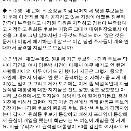
◆ 최수영 : 네 근데 최 소장님 지금 나머지 세 당권 후보들은
이 문제 이 문제를 계속 공격하고 있는 지점이 어쨌든 정무적
감각이 부족했다고 나경원 의원은 지적하고 경험이 부족했다
고 지적하고 원희룡 후보는 어쨌든 그때 비대위원장으로서 이
것을 그대로 그냥 말하자면 아무것도 처리도 하지 않은 것은
문제다 이렇게 얘기하는데 앞으로 이건 당권 주자들이 계속 연
대해서 공격할 지점으로 보십니까?
◇ 최병천 : 재밌는데요. 원희룡 지금 후보와 나경원 후보는 당
시에 김건희 여사 명품백 사건에 대해서 아무 얘기도 안 했던
사람들이에요. 아무 얘기도 안 했다가 지금은 그렇게 중요한
사안에 대해서 어떻게 안 했냐 공격하는 것 자체가 좀 되게 재
미있는 일이고 그리고 제가 보기에는 이게 좀 역설적인데 지금
윤석열 대통령에 대한 지지율은 진보 성향, 중도 성향뿐만 아
니라 보수층에서도 지지율이 상당히 많이 떨어졌거든요. 총선
이전에 비해서 그런데 지금 이번 경선에서 원래 한동훈 후보의
경쟁자는 나경원 후보와 원희룡 후보, 윤상현 후보가 경쟁자였
는데 갑자기 원희룡 후보가 등장하고 배신자 프레임이 등장해
서 윤심이 개입을 했는데 최근에는 또 여심이 개입을 한 거예
요. 지금 우리가 V1 윤석열 대통령이 V0를 김건희 여사라고 표