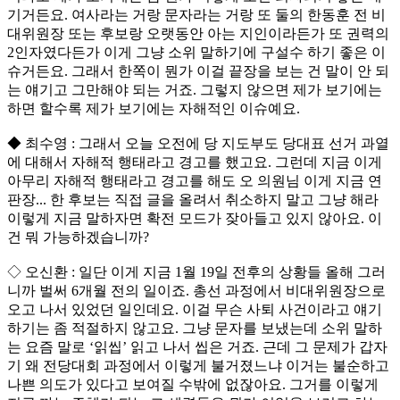
기거든요. 여사라는 거랑 문자라는 거랑 또 둘의 한동훈 전 비
대위원장 또는 후보랑 오랫동안 아는 지인이라든가 또 권력의
2인자였다든가 이게 그냥 소위 말하기에 구설수 하기 좋은 이
슈거든요. 그래서 한쪽이 뭔가 이걸 끝장을 보는 건 말이 안 되
는 얘기고 그만해야 되는 거죠. 그렇지 않으면 제가 보기에는
하면 할수록 제가 보기에는 자해적인 이슈예요.
◆ 최수영 : 그래서 오늘 오전에 당 지도부도 당대표 선거 과열
에 대해서 자해적 행태라고 경고를 했고요. 그런데 지금 이게
아무리 자해적 행태라고 경고를 해도 오 의원님 이게 지금 연
판장... 한 후보는 직접 글을 올려서 취소하지 말고 그냥 해라
이렇게 지금 말하자면 확전 모드가 잦아들고 있지 않아요. 이
건 뭐 가능하겠습니까?
◇ 오신환 : 일단 이게 지금 1월 19일 전후의 상황들 올해 그러
니까 벌써 6개월 전의 일이죠. 총선 과정에서 비대위원장으로
오고 나서 있었던 일인데요. 이걸 무슨 사퇴 사건이라고 얘기
하기는 좀 적절하지 않고요. 그냥 문자를 보냈는데 소위 말하
는 요즘 말로 ‘읽씹’ 읽고 나서 씹은 거죠. 근데 그 문제가 갑자
기 왜 전당대회 과정에서 이렇게 불거졌느냐 이거는 불순하고
나쁜 의도가 있다고 보여질 수밖에 없잖아요. 그거를 이렇게