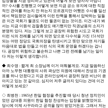
입장들을 지금 정리하고 있는데 어떻게 보면 당사자 아닙니
까? 수사를 진행했고 어떻게 보면 지금 공소 유지에 대한 직접
적인 관여를 하는지 안 하는지 모르겠지만 어쨌든 수사를 일선
에서 책임졌던 검사들에게 이런 탄핵을 통해서 압박하는 일들
은 이건 국회가 월권도 이런 월권이 없는 것이죠. 이건 내가 봐
서는 지금 이원석 검찰총장도 얘기했지만 직권남용의 소지가
분명히 있다. 저는 그렇게 보고 굉장히 위험한 시도고 국회가
이런 식의 전례를 남기게 되면 앞으로 다수석을 가진 151석만
되는 어떤 정당도 국회의장을 탄생시키고 뜻만 맞으면 자기들
마음대로 법을 만들고 이런 식의 국회 운영을 하겠다는 겁니
다. 굉장히 위험하고 불순하고 나쁜 그런 전례를 남기는 일이
다 저는 이렇게 생각합니다.
◆ 최수영 : 짧게 최 소장님께 이거 여쭤볼게요. 지금 말씀하신
아까 노무현 대통령의 사위 곽상언 의원에 대해서 찬성표 기권
표를 하나 던졌다고 지금 온라인상에서 굉장히 많은 비난이 쏟
아지고 있는 것 같아요. 심지어 저주 글까지 있다는 건데 이건
어떻게 보세요?
◇ 최병천 : 1965년 한일 협정을 추진할 때 당시 청년 정치인이
었던 김대중 의원이 한일 협정 찬성하는 입장을 밝혔었어요.
당시에 이제 사꾸라라고 공격을 많이 받았거든요. 그래서 저는