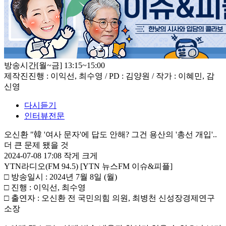
방송시간
[월~금] 13:15~15:00
제작진
진행 : 이익선, 최수영 / PD : 김양원 / 작가 : 이혜민, 감
신영
다시듣기
인터뷰전문
오신환 "韓 '여사 문자'에 답도 안해? 그건 용산의 '총선 개입'..
더 큰 문제 됐을 것
2024-07-08 17:08
작게
크게
YTN라디오(FM 94.5) [YTN 뉴스FM 이슈&피플]
□ 방송일시 : 2024년 7월 8일 (월)
□ 진행 : 이익선, 최수영
□ 출연자 : 오신환 전 국민의힘 의원, 최병천 신성장경제연구
소장