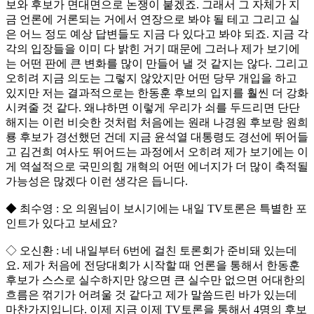
보와 후보가 면대면으로 논쟁이 붙겠죠. 그래서 그 자체가 지
금 언론에 거론되는 거에서 연장으로 봐야 될 테고 그리고 실
은 어느 정도 예상 답변들도 지금 다 있다고 봐야 되죠. 지금 각
각의 입장들을 이미 다 밝힌 거기 때문에 그러나 제가 보기에
는 어떤 판에 큰 변화를 많이 만들어 낼 것 같지는 않다. 그리고
오히려 지금 의도는 그렇지 않았지만 어떤 당무 개입을 하고
있지만 저는 결과적으로는 한동훈 후보의 입지를 훨씬 더 강화
시켜줄 것 같다. 왜냐하면 이렇게 우리가 쇠를 두드리면 단단
해지는 이런 비슷한 것처럼 처음에는 원래 나경원 후보랑 원희
룡 후보가 경선했던 건데 지금 윤석열 대통령도 경선에 뛰어들
고 김건희 여사도 뛰어드는 과정에서 오히려 제가 보기에는 이
게 역설적으로 국민의힘 개혁의 어떤 에너지가 더 많이 축적될
가능성은 많겠다 이런 생각은 듭니다.
◆ 최수영 : 오 의원님이 보시기에는 내일 TV토론은 특별한 포
인트가 있다고 보세요?
◇ 오신환 : 네 내일부터 6번에 걸친 토론회가 준비돼 있는데
요. 제가 처음에 전당대회가 시작할 때 언론을 통해서 한동훈
후보가 스스로 실수하지만 않으면 큰 실수만 없으면 어대한의
흐름은 꺾기가 어려울 것 같다고 제가 말씀드린 바가 있는데
마찬가지입니다. 이제 지금 이제 TV토론을 통해서 4명의 후보