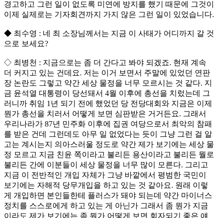
경고하고 그런 일이 없도록 미연에 방지를 했기 때문에 그것이
이제 실제로는 기자회견까지 가지 않은 그런 일이 있었습니다.
◆ 최수영 : 네 최 소장님께서는 지금 이 사태가 어디까지 갈 것
으로 보세요?
◇ 최병천 : 지금으로는 좀 더 간다고 봐야 되겠죠. 현재 계속
더 커지고 있는 건데요. 저는 이거 보면서 주말에 있었던 연판
장 논란도 그렇고 약간 세상 물정을 너무 모르시는 것 같다. 지
금 윤석열 대통령이 당선돼서 4월 이후에 총선을 치렀는데 그
러니까 취임 1년 되기 전에 했었던 당 전당대회와 지금은 이제
뭔가 총선을 치러서 어떻게 보면 심판받은 거거든요. 그래서
우리나라가 87년 민주화 이후에 집권 여당으로서 최악의 참패
를 받은 건데 그런데도 아무 일 없었다는 듯이 그냥 그런 걸 알
고는 계시는지 의아스러울 정도로 약간 제가 보기에는 세상 물
정 모르고 지금 친윤 쪽이라고 불리든 용산이라고 불리든 뭘로
불리든 간에 이분들이 세상 물정을 너무 많이 모른다. 그리고
지금 이 전반적인 개입 자체가 그냥 바깥에서 평범한 국민이
보기에는 자해적 당무개입을 하고 있는 것 같아요. 원래 이렇
게 개입하면 본인들한테 플러스가 돼야 되는데 약간 마이너스
정치를 스스로에게 하고 있는 게 아닌가 그래서 좀 뭔가 지금
이라도 제가 보기에는 좀 뭔가 어떻게 보면 회자되기 좋은 얘