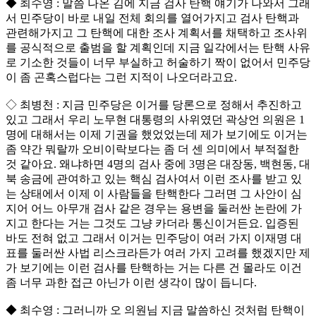
◆ 최수영 : 말씀 나온 김에 지금 검사 탄핵 얘기가 나와서 그래
서 민주당이 바로 내일 전체 회의를 열어가지고 검사 탄핵과
관련해가지고 그 탄핵에 대한 조사 계획서를 채택하고 조사위
를 공식적으로 출범을 할 계획인데 지금 일각에서는 탄핵 사유
로 기소한 것들이 너무 부실하고 허술하기 짝이 없어서 민주당
이 좀 곤혹스럽다는 그런 지적이 나오더라고요.
◇ 최병천 : 지금 민주당은 이거를 당론으로 정해서 추진하고
있고 그래서 우리 노무현 대통령의 사위였던 곽상언 의원은 1
명에 대해서는 이제 기권을 했었었는데 제가 보기에도 이거는
좀 약간 뭐랄까 오비이락보다는 좀 더 센 의미에서 부적절한
것 같아요. 왜냐하면 4명의 검사 중에 3명은 대장동, 백현동, 대
북 송금에 관여하고 있는 핵심 검사여서 이런 조사를 받고 있
는 상태에서 이제 이 사람들을 탄핵한다 그러면 그 사안이 심
지어 어느 아무개 검사 같은 경우는 용변을 둘러싼 논란에 가
지고 한다는 거는 그것도 그냥 카더라 통신이거든요. 입증된
바도 전혀 없고 그래서 이거는 민주당이 여러 가지 이재명 대
표를 둘러싼 사법 리스크라든가 여러 가지 고려를 했겠지만 제
가 보기에는 이런 검사를 탄핵하는 거는 다른 건 몰라도 이건
좀 너무 과한 접근 아닌가 이런 생각이 많이 듭니다.
◆ 최수영 : 그러니까 오 의원님 지금 말씀하신 것처럼 탄핵이