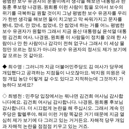
평범한 보수 유권자의 눈높이에서 생각을 해보면 대통령과 한
동훈 후보랑 나경원, 원희룡 이런 사람이 힘을 모아서 보수의
위기를 극복하길 원할 것이지 그냥 평범한 보수 유권자를 우리
가 한번 생각을 해보면 둘이 치고받고 막 싸워가지고 문자를
봤네, 깠네, 안 깠네, 씹었네, 안 씹었네 하는 거를 어느 평범한
보수 유권자가 원할까 그래서 지금 용산 대통령실 윤석열 대통
령 김건희 여사, 나경원, 원희룡 이 사람들이 정치를 오래 한 사
람이나 안 한 사람이나 감각이 전혀 없구나 그래서 이 세상 물
정만 모르는 정도가 아니라 보수 유권자의 정서도 제가 보기에
잘 모르는 것 같아요.
◆ 최수영 : 그러니까 지금 더불어민주당도 김 여사가 당무에
개입했다고 공격하는 지점들이 나오잖아요. 박지원 의원은 국
정 개입 농단 이렇게 갈 수도 있다고 지적하는데 그것까지 가
능하다 보세요?
◇ 최병천 : 민주당 입장에서는 뭐냐면 김건희 여사님 감사합
니다예요. 김건희 여사님 감사합니다. 나경원, 원희룡 후보님
감사합니다. 더 시끄럽게 논란을 해 주십시오. 그래서 계속 민
주당은 할렐루야, 해피 이런 거랑 똑같은 거기 때문에 지금 열
심히 제가 보기에 다 그러고 있는 거거든요. 자해적 당무 개입
과 자해적 논란을 점점점 키우고 있는 거죠.