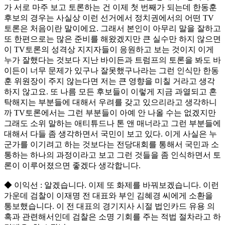
가 서로 마주 보고 토론하는 건 이제 첫 번째가 되는데 한동훈
후보의 경우는 사실상 이런 선거에서 정치권에서의 어떤 TV
토론은 처음이란 말이에요. 그래서 본인이 아무리 말을 잘하고
또 한편으로는 많은 준비를 해왔겠지만 큰 실수만 하지 않으면
이 TV토론의 성격상 지지자들이 응원하고 보는 것이지 이게
누가 잘했다는 것보다 지난 바이든과 트럼프의 토론을 봐도 바
이든이 너무 문제가 있구나 잘못했구나라는 그런 인식만 한동
훈 위원장이 주지 않는다면 저는 큰 영향을 미칠 거라고 생각
하지 않고요. 또 나름 모든 후보들이 이렇게 지금 과열되고 혼
탁해지는 부분들에 대해서 우려를 갖고 있으리라고 생각하니
까 TV토론에서는 그런 부분들이 아예 안 나올 수는 없겠지만
그래도 소위 말하는 애티튜드나 톤 앤 매너라고 그런 부분들에
대해서 다들 좀 생각하면서 국민이 보고 있다. 이게 사실은 누
군가를 이기려고 하는 것보다는 전당대회를 통해서 국민과 소
통하는 하나의 과정이라고 보고 그런 것들을 좀 인식하면서 토
론이 이루어졌으면 좋겠다 생각합니다.
◆ 이익선 : 알겠습니다. 이제 또 화제를 바꿔보겠습니다. 이런
가운데 검찰이 이재명 전 대표와 부인 김혜경 씨에게 소환을
통보했습니다. 이 전 대표의 경기지사 시절 법인카드 유용 의
혹과 관련해서인데 검찰은 소명 기회를 주는 적법 절차라고 하