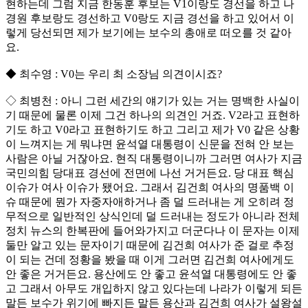
현하는데 그럼 지금 한동훈 후보는 V1이랑도 경선을 하고 나
경원 후보랑도 경선하고 V0랑도 지금 경선을 하고 있어서 이
렇게 당선되면 제가 보기에는 보수의 총애로 떠오를 것 같아
요.
◆ 최수영 : V0는 우리 최 소장님 의견이시죠?
◇ 최병천 : 아니 그런 세간의 얘기가 있는 거는 명백한 사실이
기 때문에 물론 이제 그건 하나의 의견인 거죠. V2라고 표현하
기도 하고 V0라고 표현하기도 하고 그리고 제가 V0 같은 상황
이 느껴지는 게 뭐냐면 윤석열 대통령이 신문을 전혀 안 보는
사람은 아닐 거잖아요. 현직 대통령이니까 그러면 여사가 지금
국민의힘 당대표 경선에 전면에 나선 거거든요. 당 대표 핵심
이슈가 여사 이슈가 됐어요. 그래서 김건희 여사의 명품백 이
슈 때문에 뭔가 자중자애하거나 좀 덜 드러내는 게 오히려 정
무적으로 일반적인 상식인데 덜 드러내는 정도가 아니라 전체
정치 뉴스의 한복판에 들어와가지고 더군다나 이 문자는 이제
둘만 알고 있는 문자이기 때문에 김건희 여사가 준 걸로 추정
이 되는 건데 정황을 봤을 때 이게 그러면 김건희 여사에게도
안 좋은 거거든요. 용산에도 안 좋고 윤석열 대통령에도 안 좋
고 그래서 아무도 개입하지 않고 있다는데 나라가 이렇게 되든
말든 보수가 위기에 빠지든 말든 용산과 김건희 여사가 설왕설