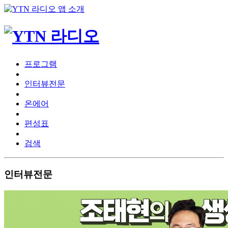
프로그램
인터뷰전문
온에어
편성표
검색
인터뷰전문