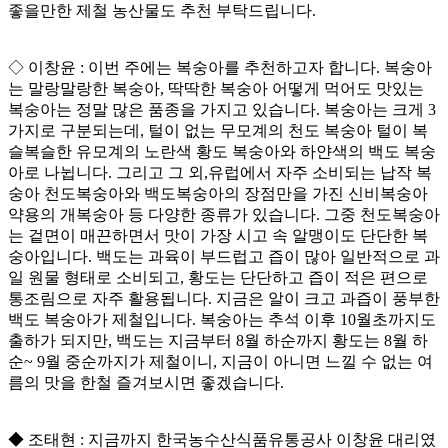
좋을만한 제철 농산물도 추천 부탁드립니다.
◇ 이창윤 : 이번 주에는 복숭아를 추천하고자 합니다. 복숭아
는 말랑말랑한 복숭아, 딱딱한 복숭아 어떻게 먹어도 맛있는
복숭아는 정말 많은 품종을 가지고 있습니다. 복숭아는 크게 3
가지로 구분되는데, 털이 없는 무모계의 천도 복숭아 털이 복
슬복슬한 유모계의 노란색 황도 복숭아와 하얀색의 백도 복숭
아로 나뉩니다. 그리고 그 외,유럽에서 자주 소비되는 납작 복
숭아 천도복숭아와 백도복숭아의 장점만을 가진 신비복숭아
약용의 개복숭아 등 다양한 종류가 있습니다. 그중 천도복숭아
는 겉면이 매끈하면서 맛이 가장 시고 속 알맹이도 단단한 복
숭아입니다. 백도는 과육이 부드럽고 즙이 많아 일반적으로 과
일 원물 형태로 소비되고, 황도는 단단하고 즙이 적은 편으로
통조림으로 자주 활용됩니다. 지금은 알이 크고 과즙이 풍부한
백도 복숭아가 제철입니다. 복숭아는 추석 이후 10월초까지도
출하가 되지만, 백도는 지금부터 8월 하순까지 황도는 8월 하
순~ 9월 중순까지가 제철이니, 지금이 아니면 느낄 수 없는 여
름의 맛을 한철 즐겨보시면 좋겠습니다.
◆ 조태현 : 지금까지 한국농수산식품유통공사 이창윤 대리였