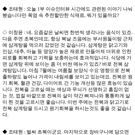
◆ 조태현 : 오늘 1부 이슈인터뷰 시간에도 관련된 이야기 나눠
봤습니다만 폭염 속 추천할만한 식재료, 뭐가 있을까요?
◇ 이창윤 : 네, 요즘같은 날씨면 한번씩 생각나는 음식이 있죠.
다음 주면 초복인데요, 항상 복날 즈음에는 부서원들이랑 근처
에 삼계탕을 먹으러 갔었던 것 같습니다. 삼계탕은 닭고기와
인삼, 대추, 마늘 등 영양가 높은 재료로 만들어져 더위로 인한
피로를 회복하고 기력을 보충하는데 효과적입니다. 식당에 가
면 삼계탕 위에 보이는 좀 더 비싼 메뉴가 있죠? 바로 전복 삼
계탕입니다. 마침 7월에는 여름철 보양식 수요 영향으로 전복
출하량도 늘어나 가격이 내림세를 보이고 있는데요. 전복은 원
기 회복, 혈관 건강, 다이어트 간 기능 개선등 많은 효능이 있습
니다. 전복을 고르실 때는 색상과 무늬가 선명하고 흠집이 없
는 것, 껍질 바깥으로 전복의 살이 약간 삐져나와 통통하게 살
이 찐 것을 고르시면 좋습니다. 이번 주에는 전복과 닭고기로
전복 삼계탕을 드시고 원기회복을 하시는것도 좋을 것 같습니
다.
◆ 조태현 : 벌써 초복이군요. 마지막으로 장바구니에 담으면