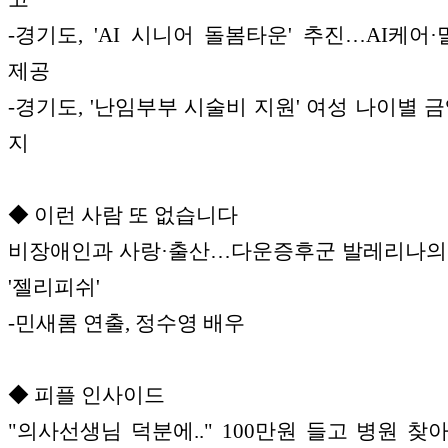
-경기도, 'AI 시니어 돌봄타운' 추진…AI케어
제공
-경기도, '난임부부 시술비 지원' 여성 나이별 금
지
◆ 이런 사람 또 없습니다
비장애인과 사랑·출산…다운증후군 발레리나의
'젤리피쉬'
-민새롬 연출, 정수영 배우
◆ 피플 인사이드
"의사선생님 덕분에.." 100만원 들고 병원 찾