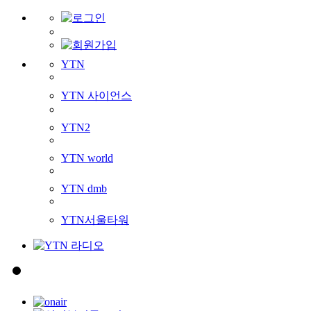
YTN
YTN 사이언스
YTN2
YTN world
YTN dmb
YTN서울타워