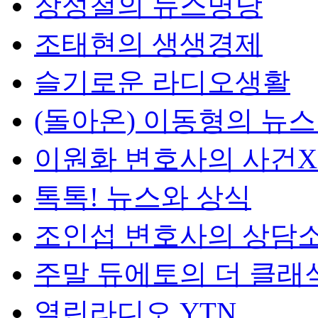
장성철의 뉴스명당
조태현의 생생경제
슬기로운 라디오생활
(돌아온) 이동형의 뉴
이원화 변호사의 사건
톡톡! 뉴스와 상식
조인섭 변호사의 상담
주말 듀에토의 더 클래
열린라디오 YTN