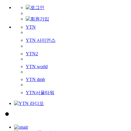
YTN
YTN 사이언스
YTN2
YTN world
YTN dmb
YTN서울타워