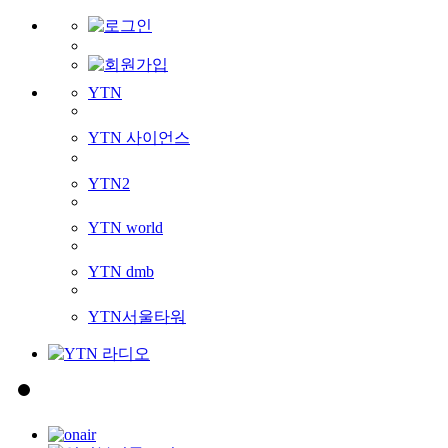
YTN
YTN 사이언스
YTN2
YTN world
YTN dmb
YTN서울타워