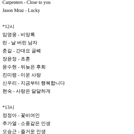
Carpenters - Close to you
Jason Mraz - Lucky
*12시
임영웅 - 비망록
린 - 날 버린 남자
춘길 - 간대요 글쎄
장윤정 - 초혼
윤수현 - 뒤늦은 후회
진미령 - 미운 사랑
신우리 - 지금부터 행복합니다
현숙 - 사랑은 달달하게
*13시
정정아 - 꽃비여인
추가열 - 소풍같은 인생
오승근 - 즐거운 인생