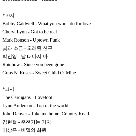
*10시
Bobby Caldwell - What you won't do for love
Cheryl Lynn - Got to be real
Mark Ronson - Uptown Funk
빛과 소금 - 오래된 친구
박진영 - 날 떠나지 마
Rainbow - Since you been gone
Guns N' Roses - Sweet Child O' Mine
*11시
The Cardigans - Lovefool
Lynn Anderson - Top of the world
John Denver - Take me home, Country Road
김현철 - 춘천가는 기차
이상은 - 비밀의 화원