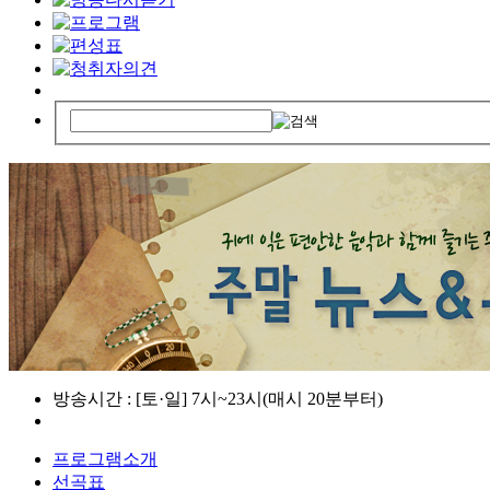
방송시간 : [토·일] 7시~23시(매시 20분부터)
프로그램소개
선곡표