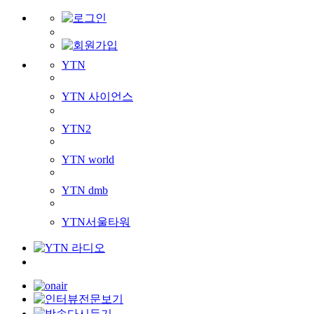
YTN
YTN 사이언스
YTN2
YTN world
YTN dmb
YTN서울타워