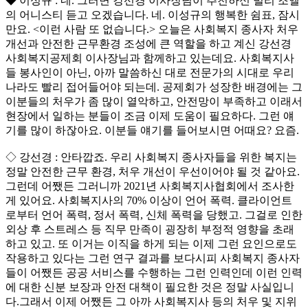
◆ 이성규 : 네. 그러면 강선경 이사장님이 추천하신 빌리 조엘
의 어니스티 듣고 오겠습니다. 네. 이성규의 행복한 쉼표, 잠시
만요. <이런 사람 또 없습니다.> 오늘은 사회복지 종사자 처우
개선과 안전한 근무환경 조성에 큰 역할을 하고 계신 강선경
사회복지공제회 이사장님과 함께하고 있는데요. 사회복지사
들 봉사인이 아닌, 아까 말씀하신 대로 전문가의 시대로 우리
나라도 빨리 접어들어야 되는데. 공제회가 성장한 배경에는 그
이분들의 처우가 좀 많이 열악하고, 안전망이 부족하고 이래서
현장에서 일하는 분들이 조금 이제 도움이 필요하다. 그런 얘
기를 많이 하잖아요. 이분들 얘기를 들어보시면 어때요? 요즘.
◇ 강선경 : 안타깝죠. 우리 사회복지 종사자들을 위한 복지는
정말 안전한 근무 환경, 처우 개선이 우선이어야 될 것 같아요.
그런데 어쨌든 그러니까 2021년 사회복지사협회에서 조사한
게 있어요. 사회복지사의 70% 이상이 언어 폭력. 클라이언트
로부터 언어 폭력, 정서 폭력, 신체 폭력을 당했고. 그걸로 인한
외상 후 스트레스 등 직무 만족이 굉장히 부정적 영향을 초래
하고 있고. 또 이거는 이직을 하게 되는 이제 그런 요인으로도
작용하고 있다는 그런 연구 결과를 보다시피 사회복지 종사자
들이 어쨌든 공공 서비스를 수행하는 그런 인력인데 이런 인력
에 대한 신분 보장과 안전 대책이 필요한 것은 정말 사실입니
다.그래서 이제 어쨌든 그 아까 사회복지사 등의 처우 및 지위