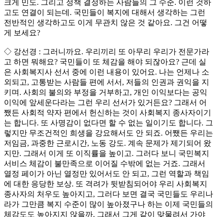
크게 민도. 그리고 정책 결정하는 사람들의 그 수준. 이런 것하
고도 연결이 되는데. 국민들이 복지에 대해서 생각하는 그런
전반적인 생각하고도 이게 무관치 않은 것 같아요. 그건 어떻
게 보세요?
◇ 강선경 : 그러니까요. 우리끼리 또 아무리 우리가 전문가라
고 하면 뭐해요? 국민들이 또 체감을 해야 되잖아요? 근데 실
은 사회복지사 선서 중에 이런 내용이 있어요. 나는 언제나 소
외되고, 고통받는 사람들 편에 서서, 저들의 인권과 권익을 지
키며. 사회의 불의와 부정을 거부하고, 개인 이익보다는 공익
이익에 앞세운다라는 그런 우리 선서가 있거든요? 그래서 어
쨌든 사회적 약자 편에서 헌신하는 것이 사회복지 종사자이기
는 합니다. 또 사명감이 없다면 할 수 없는 일이기도 합니다. 그
렇지만 무조건적인 희생을 강요해서도 안 되죠. 어쨌든 우리는
저임금, 과중한 근로시간, 노동 강도. 계속 문제가 제기되어 왔
지만. 그래서 이게 또 이직률을 높이고. 그러다 보니 국민복지
서비스 체감이 불만족으로 이어질 수밖에 없는 거죠. 그래서
열정 페이가 아닌 열정만 있어서도 안 되고, 그런 역할과 책임
에 대한 응당한 보상. 또 격려가 뒷받침되어야 우리 사회복지
종사자의 처우도 높아지고, 그러다 보면 결국 국민들도 우리나
라가 그만큼 복지 수준이 많이 높아졌구나 하는 이제 국민들의
체감도도 높아지지 않을까. 그래서 그게 같이 맞물려서 가야