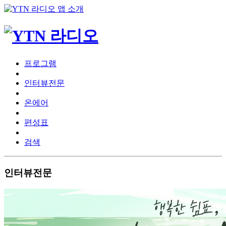
프로그램
인터뷰전문
온에어
편성표
검색
인터뷰전문