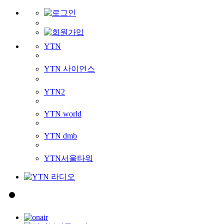
YTN
YTN 사이언스
YTN2
YTN world
YTN dmb
YTN서울타워