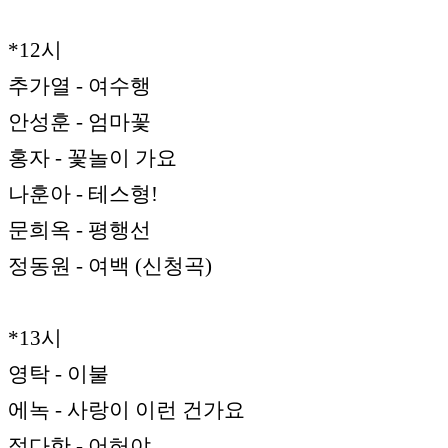
*12시
추가열 - 여수행
안성훈 - 엄마꽃
홍자 - 꽃놀이 가요
나훈아 - 테스형!
문희옥 - 평행선
정동원 - 여백 (신청곡)
*13시
영탁 - 이불
에녹 - 사랑이 이런 건가요
정다한 - 어허야