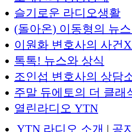
슬기로운 라디오생활
(돌아온) 이동형의 뉴
이원화 변호사의 사건
톡톡! 뉴스와 상식
조인섭 변호사의 상담
주말 듀에토의 더 클래
열린라디오 YTN
YTN 라디오 소개
|
공