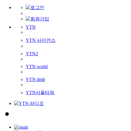
YTN
YTN 사이언스
YTN2
YTN world
YTN dmb
YTN서울타워