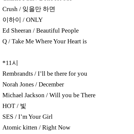
Crush / 잊을만 하면
이하이 / ONLY
Ed Sheeran / Beautiful People
Q / Take Me Where Your Heart is
*11시
Rembrandts / I’ll be there for you
Norah Jones / December
Michael Jackson / Will you be There
HOT / 빛
SES / I’m Your Girl
Atomic kitten / Right Now