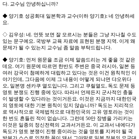
다. 교수님 안녕하십니까?
◆ 양기호 성공회대 일본학과 교수(이하 양기호): 네 안녕하세
요.
◇ 김우성: 네. 언뜻 보면 잘 모르시는 분들은 그냥 지나칠 수도
있는 문구예요. 국방부 교육 자료에 표현된 분쟁 지역. 이게 왜
문제가 될 수 있는지 교수님 좀 말씀 부탁드립니다.
◆ 양기호: 먼저 원문을 조금 이제 말씀드리는 게 좋을 것 같은
데요. 여기 원문에 따르면 한반도 주변은 중국 러시아, 일본 등
여러 강국이 첨예하게 대립하고 있다는 것은 이건 원칙적인 이
야기인데, 그다음에 이제 그 내용이 어떻게 되냐면 댜오위다
오, 일본명 센카쿠 열도입니다. 그리고 쿠릴열도, 독도 문제 등
영토 분쟁도 진행 중에 있다. 따라서 언제든지 군사적인 충돌
이 발생할 수 있다라는 것이거든요. 이것은 지금까지 대한민국
의 영토에 대한 기본 원칙이 있지 않습니까? 독도는 지리적으
로 역사적으로 국제법적으로 대한민국의 고유 영토라는 것이
한 번도 흔들린 적이 없습니다. 그런데 50만 장병을 가리키는
이것은 일종의 정신전력의 교과서거든요. 이 교과서 내에다가
독도가 영토 분쟁이 진행 중이라는 것을 영토를 지켜야 될 국
방부가 스스로 인정한 꼴이 돼서 그야말로 일본 정부의 요구대