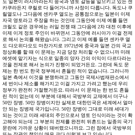
도 일본이 러시아라든지 중국과 영토 갈등을 일으키고 있는 센
카쿠라든지 쿠릴로 다 들어가니까 사정이 다릅니다. 독도나 쿠
릴열도나 그다음에 센카쿠 열도는 공통점으로는 일본이 이제
자국 영토라고 주장을 하는 것인데 그동안에 이제 예를 들면
크릴도 같은 경우에는 러일 전쟁 때 그다음에 2차 대전 이후에
이제 이게 정토 주인이 바뀌면서 그동안에 러시아가 이걸 전제
로 해서 논의를 해왔습니다. 그리고 이제 예를 들면 센카쿠 열
도 댜오위다오도 마찬가지로 1972년에 중국과 일본 간의 국교
정상화를 할 때 이 문제는 지금 당장 처리할 수 없으니까 미래
에셋에 맡기자는 식으로 일종의 양자 간의 이익이 다르다라는
것을 전제로 해서 논의가 진행이 되었거든요. 그런데 독도 문
제는 한 번도 한국 정부에서 흔들린 적이 없습니다. 그러니까
일본 측에서 이것을 분쟁하려고 그동안 국제사법재판소에서
세 번이나 제소를 해가지고 이걸 가지고 가려고 했는데 우리
정부가 완전히 거절했거든요. 따라서 이 문제는 한 번도 흔들
린 적이 없는데 이 부분에 대해서 국방부의 교재에서 더구나
50만 장병. 50만 장병이지만 실제로 대한민국은 세계에서 얼마
안 되는 징병제 국가입니다. 50만 장병이 그대로 미래 세대가
되는 것이고 미래 세대의 주인으로서 영토 인식이라는 것이 확
고해야 되는데 그 부분의 전제를 완전히 뒤흔드는 일종의 국기
문란에 가까운 상황이 돼버렸으니까요. 그런 점에서 국방부의
또는 장관의 책임이 매우 크다 이렇게 보고 있습니다.