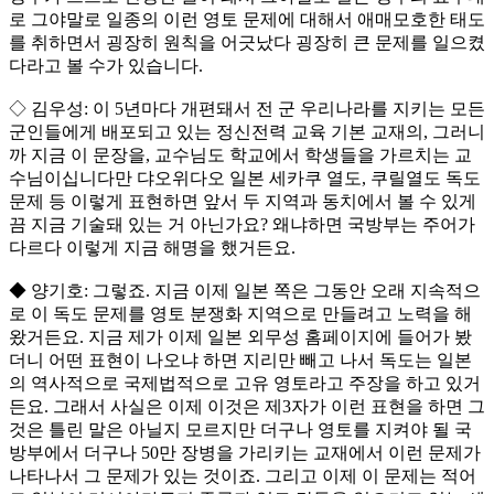
로 그야말로 일종의 이런 영토 문제에 대해서 애매모호한 태도
를 취하면서 굉장히 원칙을 어긋났다 굉장히 큰 문제를 일으켰
다라고 볼 수가 있습니다.
◇ 김우성: 이 5년마다 개편돼서 전 군 우리나라를 지키는 모든
군인들에게 배포되고 있는 정신전력 교육 기본 교재의, 그러니
까 지금 이 문장을, 교수님도 학교에서 학생들을 가르치는 교
수님이십니다만 댜오위다오 일본 세카쿠 열도, 쿠릴열도 독도
문제 등 이렇게 표현하면 앞서 두 지역과 동치에서 볼 수 있게
끔 지금 기술돼 있는 거 아닌가요? 왜냐하면 국방부는 주어가
다르다 이렇게 지금 해명을 했거든요.
◆ 양기호: 그렇죠. 지금 이제 일본 쪽은 그동안 오래 지속적으
로 이 독도 문제를 영토 분쟁화 지역으로 만들려고 노력을 해
왔거든요. 지금 제가 이제 일본 외무성 홈페이지에 들어가 봤
더니 어떤 표현이 나오냐 하면 지리만 빼고 나서 독도는 일본
의 역사적으로 국제법적으로 고유 영토라고 주장을 하고 있거
든요. 그래서 사실은 이제 이것은 제3자가 이런 표현을 하면 그
것은 틀린 말은 아닐지 모르지만 더구나 영토를 지켜야 될 국
방부에서 더구나 50만 장병을 가리키는 교재에서 이런 문제가
나타나서 그 문제가 있는 것이죠. 그리고 이제 이 문제는 적어