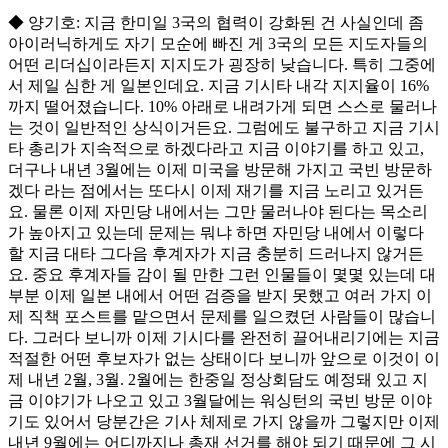
◆ 양기호: 지금 한미일 3국의 협력이 강화된 건 사실인데 좀
아이러닉하게도 자기 모순에 빠진 게 3국의 모든 지도자들의
어떤 리더십이라든지 지지도가 굉장히 낮습니다. 특히 그중에
서 제일 심한 게 일본인데요. 지금 기시타 내각 지지율이 16%
까지 떨어졌습니다. 10% 아래로 내려가게 되면 스스로 물러나
는 것이 일반적인 상식이거든요. 그럼에도 불구하고 지금 기시
타 총리가 지속적으로 하겠다라고 지금 이야기를 하고 있고,
더구나 내년 3월에는 이제 미국을 방문해 가지고 국빈 방문하
겠다 라는 점에서는 또다시 이제 재기를 지금 노리고 있거든
요. 물론 이제 자민당 내에서는 그만 물러나야 된다는 목소리
가 높아지고 있는데 문제는 뭐냐 하면 자민당 내에서 이렇다
할 지금 대타 그다음 후계자가 지금 충분히 드러나지 않거든
요. 중요 후계자들 감이 될 만한 그런 인물들이 몇몇 있는데 대
부분 이제 일본 내에서 어떤 검증을 받지 못했고 여러 가지 이
제 직책 포스트를 맡으면서 문제를 일으켰던 사람들이 많습니
다. 그러다 보니까 이제 기시다를 완전히 끌어내리기에는 지금
적절한 어떤 후보자가 없는 상태이다 보니까 앞으로 이것이 이
제 내년 2월, 3월. 2월에는 한중일 정상회담도 예정돼 있고 지
금 이야기가 나오고 있고 3월달에는 워싱턴의 국빈 방문 이야
기도 있어서 당분간은 기사 체제로 가지 않을까 그렇지만 이제
내년 9월에는 어디까지나 총재 선거를 해야 되기 때문에 그 시