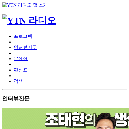
프로그램
인터뷰전문
온에어
편성표
검색
인터뷰전문