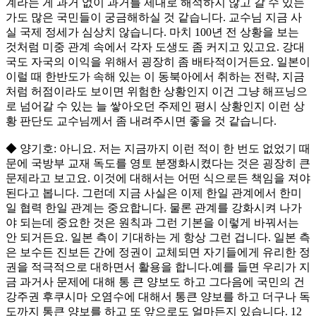
계라는 게 과거 없이 과거를 제대로 해석하지 않고 갈 수 있는
가도 많은 국민들이 궁금해하실 것 같습니다. 교수님 지금 사
실 국제 정세가 심상치 않습니다. 마치 100년 전 상황을 보는
것처럼 미중 관계 속에서 각자 도생도 좀 커지고 있고요. 강대
국도 자국의 이익을 위해서 굉장히 좀 배타적이거든요. 일본이
이럴 때 한반도가 속해 있는 이 동북아에서 취하는 전략, 지금
처럼 허점이라도 보이면 위험한 상황인지 이건 그냥 해프닝으
로 넘어갈 수 있는 늘 쌓아오던 주제인 평시 상황인지 이런 상
황 판단도 교수님께서 좀 내려주시면 좋을 것 같습니다.
◆ 양기호: 아니요. 저는 지금까지 이런 적이 한 번도 없었기 때
문에 국방부 교재 독도를 영토 분쟁화시켰다는 것은 굉장히 큰
문제라고 보고요. 이것에 대해서는 어떤 식으로든 책임을 져야
된다고 봅니다. 그런데 지금 사실은 이제 한일 관계에서 한미
일 협력 한일 관계는 중요합니다. 물론 관계를 강화시켜 나가
야 되는데 중요한 것은 원칙과 그런 기본을 이렇게 바꿔서는
안 되거든요. 일본 측이 기대하는 게 항상 그런 겁니다. 일본 측
은 보수든 진보든 간에 정권이 교체되면 자기들에게 유리한 정
권을 적극적으로 대하면서 활용을 합니다.예를 들면 우리가 지
금 과거사 문제에 대해 통 큰 양보도 하고 그다음에 국민의 건
강주권 후쿠시마 오염수에 대해서 통큰 양보를 하고 더구나 독
도까지 통큰 양보를 하고 또 앞으로도 얼마든지 있습니다. 12