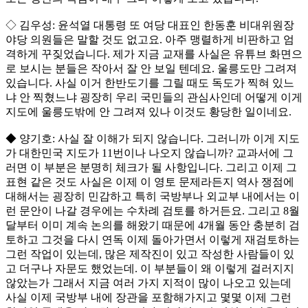
◇ 김우성: 윤석열 대통령 또 여당 대표인 한동훈 비대위원장
야당 의원들은 말할 것도 없고요. 아주 맹렬하게 비판하고 엄
격하게 꾸짖었습니다. 제가 지금 교재를 사실은 유튜브 화면으
로 보시는 분들은 작아서 잘 안 보일 텐데요. 울릉도만 그려져
있습니다. 사실 이거 한반도기를 그릴 때도 독도가 찍혀 있느
냐 안 찍혔느냐 굉장히 우리 국민들의 관심사인데 어떻게 이게
지도에 울릉도밖에 안 그려져 있나 이것도 황당한 일이네요.
◆ 양기호: 사실 잘 이해가 되지 않습니다. 그러니까 이게 지도
가 대한민국 지도가 11번이나 나오지 않습니까? 교과서에 그
러면 이 부분은 분명히 체크가 될 사항입니다. 그리고 이제 그
표현 같은 것도 사실은 이제 이 영토 문제라든지 역사 쟁점에
대해서는 굉장히 민감하고 특히 국방부나 외교부 내에서는 이
런 문안이 나갈 경우에는 수차례 검토를 하거든요. 그리고 8월
달부터 이미 계속 논의를 해왔기 때문에 4개월 동안 충분히 검
토하고 그것을 다시 연독 이제 돌아가면서 이렇게 재검토하는
그런 작업이 있는데, 많은 제작진이 있고 작성한 사람들이 있
고 더구나 자문도 했었는데. 이 부분들이 왜 이렇게 걸러지지
않았는가 그래서 지금 여러 가지 지적이 많이 나오고 있는데
사실 이제 국방부 내에 장관을 포함해가지고 몇몇 이제 그런