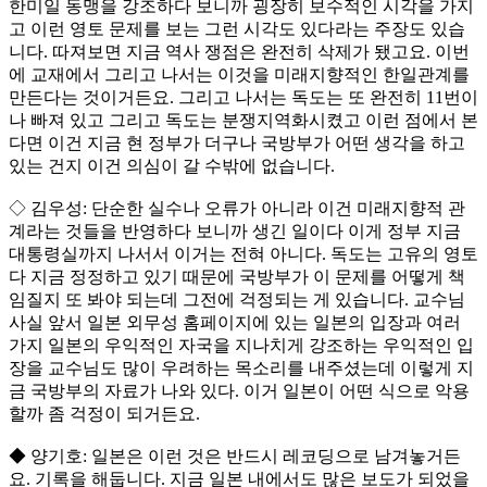
한미일 동맹을 강조하다 보니까 굉장히 보수적인 시각을 가지
고 이런 영토 문제를 보는 그런 시각도 있다라는 주장도 있습
니다. 따져보면 지금 역사 쟁점은 완전히 삭제가 됐고요. 이번
에 교재에서 그리고 나서는 이것을 미래지향적인 한일관계를
만든다는 것이거든요. 그리고 나서는 독도는 또 완전히 11번이
나 빠져 있고 그리고 독도는 분쟁지역화시켰고 이런 점에서 본
다면 이건 지금 현 정부가 더구나 국방부가 어떤 생각을 하고
있는 건지 이건 의심이 갈 수밖에 없습니다.
◇ 김우성: 단순한 실수나 오류가 아니라 이건 미래지향적 관
계라는 것들을 반영하다 보니까 생긴 일이다 이게 정부 지금
대통령실까지 나서서 이거는 전혀 아니다. 독도는 고유의 영토
다 지금 정정하고 있기 때문에 국방부가 이 문제를 어떻게 책
임질지 또 봐야 되는데 그전에 걱정되는 게 있습니다. 교수님
사실 앞서 일본 외무성 홈페이지에 있는 일본의 입장과 여러
가지 일본의 우익적인 자국을 지나치게 강조하는 우익적인 입
장을 교수님도 많이 우려하는 목소리를 내주셨는데 이렇게 지
금 국방부의 자료가 나와 있다. 이거 일본이 어떤 식으로 악용
할까 좀 걱정이 되거든요.
◆ 양기호: 일본은 이런 것은 반드시 레코딩으로 남겨놓거든
요. 기록을 해둡니다. 지금 일본 내에서도 많은 보도가 되었을