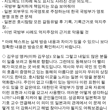
- 지도에도 11차례 독도 표시도 사라진 것은 의도적...
- 국방부 철저하게 책임지는 모습 보여줘야
- 일본 외부무도 자국영토로 주장하는데 한국 국방부가 영토
분쟁 표현 큰 문제
- 일본은 호시탐탐 모든 갈등유발 후 기록, 기록근거로 억지주
장...
- 이번 국방부 사례도 억지주장의 근거로 악용될 것
* 아래 텍스트는 실제 방송 내용과 차이가 있을 수 있으니 보다
정확한 내용은 방송으로 확인하시기 바랍니다.
◇ 김우성 앵커(이하 김우성): 오늘도 그렇고 내일도 많은 분들
이 일출 보려고 동해로 향합니다. 그런데도 동해보다 더 빨리
해가 떠오르는 곳 바로 독도입니다. 역사와 우리 국민 또 민족
의 호흡이 증명하고 있는 동해의 아름다운 섬이자 우리의 상징
이기도 한데요. 호시탐탐 이곳을 노리는 일본 이 땅을 분쟁지
역화합니다. 주인이 없고 다툼이 있는 땅이다 이런 표현이 될
수도 있을 것 같은데요. 대한민국 국방부가 장병 교육 자료에
이런 표현과 시각을 갖고서 사용했다. 여러분 어떻게 생각하십
니까? 나라를 지켜야 될 군인들인데요. 성공회대 일본학과 양
기호 교수 연결해서 이 의미 또 일본과의 관계에서 이 문제 어
떻게 또 더 강화시키고 해법 찾아나가야 될지도 여쭤보겠습니