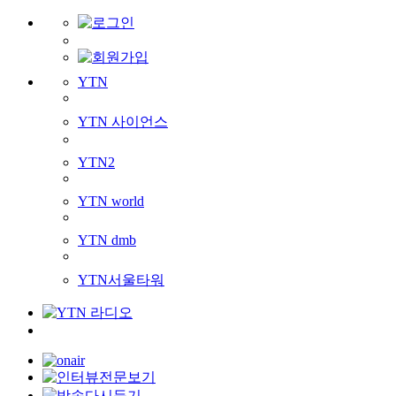
YTN
YTN 사이언스
YTN2
YTN world
YTN dmb
YTN서울타워