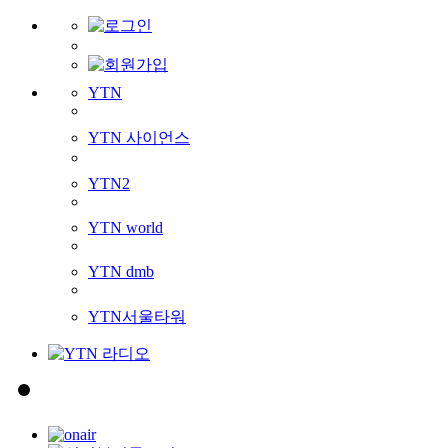
YTN
YTN 사이언스
YTN2
YTN world
YTN dmb
YTN서울타워