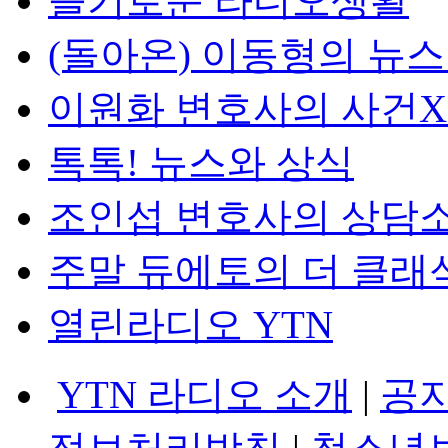
슬기로운 라디오생활
(돌아온) 이동형의 뉴
이원화 변호사의 사건
톡톡! 뉴스와 상식
조인섭 변호사의 상담
주말 듀에토의 더 클래
열린라디오 YTN
YTN 라디오 소개
|
공