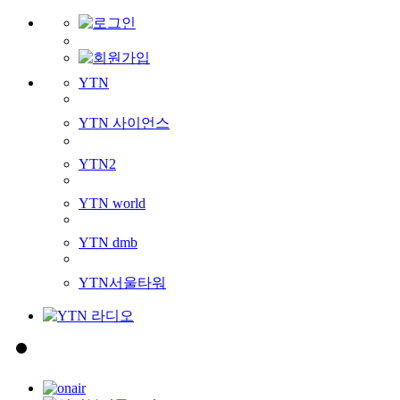
YTN
YTN 사이언스
YTN2
YTN world
YTN dmb
YTN서울타워