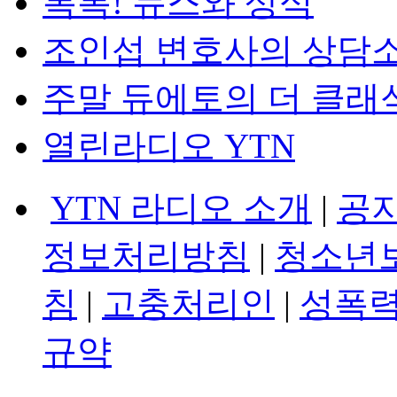
톡톡! 뉴스와 상식
조인섭 변호사의 상담
주말 듀에토의 더 클래
열린라디오 YTN
YTN 라디오 소개
|
공
정보처리방침
|
청소년
침
|
고충처리인
|
성폭력
규약