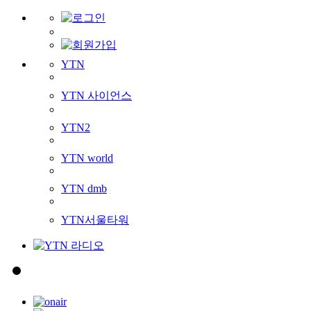
YTN
YTN 사이언스
YTN2
YTN world
YTN dmb
YTN서울타워