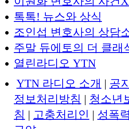
이원화 변호사의 사건
톡톡! 뉴스와 상식
조인섭 변호사의 상담
주말 듀에토의 더 클래
열린라디오 YTN
YTN 라디오 소개
|
공
정보처리방침
|
청소년
침
|
고충처리인
|
성폭력