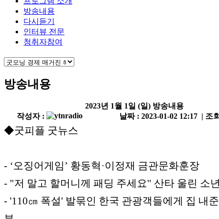
프로그램 소개
방송내용
다시듣기
인터뷰 전문
청취자참여
방송내용
2023년 1월 1일 (일) 방송내용
작성자 :
날짜 : 2023-01-02 12:17 | 조회
◆굿피플 굿뉴스
- ‘오징어게임’ 황동혁·이정재 금관문화훈장
- "저 말고 할머니께 패딩 주세요" 산타 울린 소
- '110㎝ 폭설' 발묶인 한국 관광객들에게 집 내
부