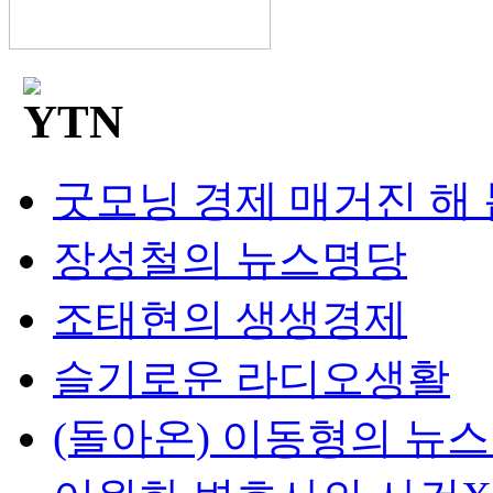
굿모닝 경제 매거진 해
장성철의 뉴스명당
조태현의 생생경제
슬기로운 라디오생활
(돌아온) 이동형의 뉴