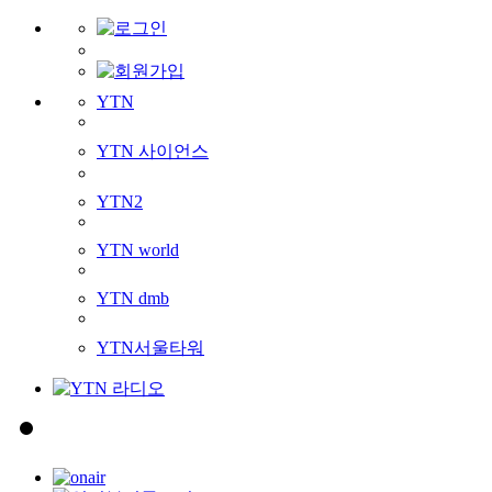
YTN
YTN 사이언스
YTN2
YTN world
YTN dmb
YTN서울타워